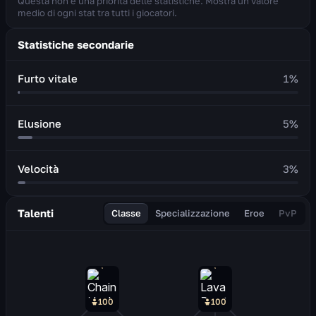
Questa non è una priorità delle statistiche. Mostra un valore
medio di ogni stat tra tutti i giocatori.
Statistiche secondarie
Furto vitale
1
%
Elusione
5
%
Velocità
3
%
Talenti
Classe
Specializzazione
Eroe
PvP
100
100