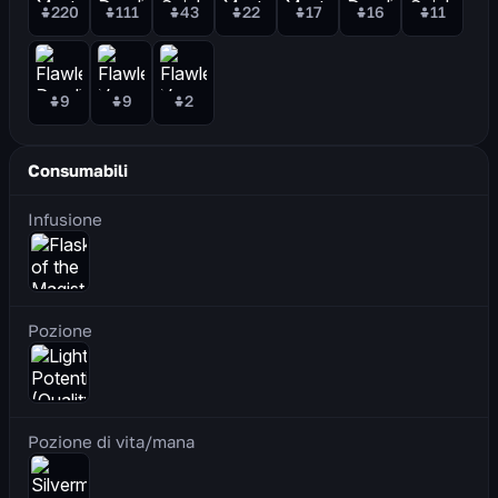
220
111
43
22
17
16
11
9
9
2
Consumabili
Infusione
Pozione
Pozione di vita/mana