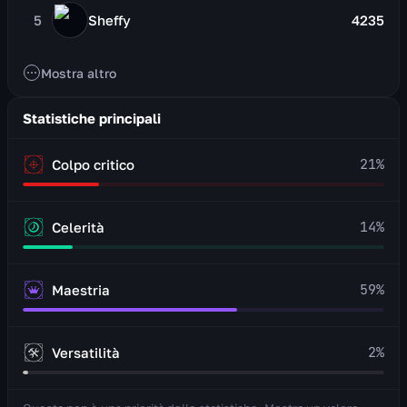
5
Sheffy
4235
Mostra altro
Statistiche principali
21
%
Colpo critico
14
%
Celerità
59
%
Maestria
2
%
Versatilità