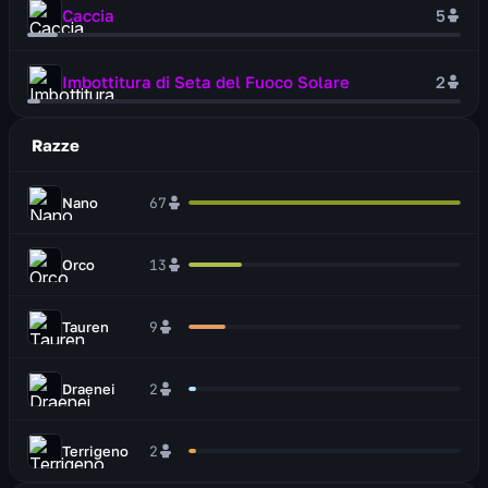
Caccia
5
Imbottitura di Seta del Fuoco Solare
2
Razze
Nano
67
Orco
13
Tauren
9
Draenei
2
Terrigeno
2