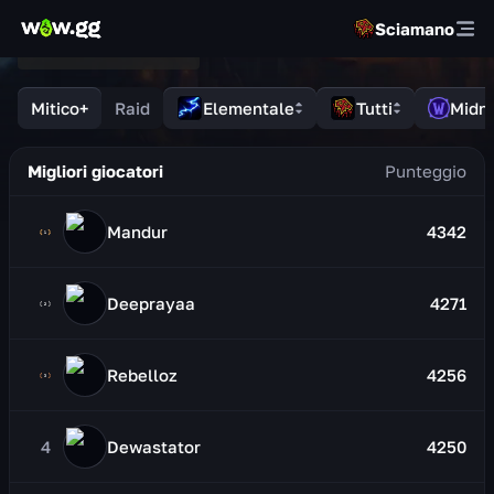
Sciamano
Mitico+
Raid
Elementale
Tutti
Midni
Migliori giocatori
Mandur
4342
Deeprayaa
4271
Rebelloz
4256
4
Dewastator
4250