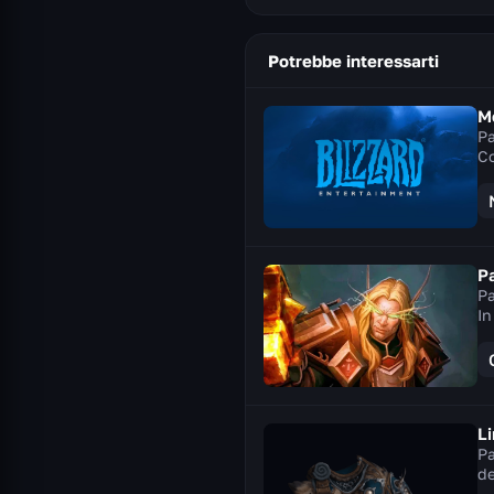
Potrebbe interessarti
Mo
Pa
Co
Pa
Pa
In
L
Pa
de