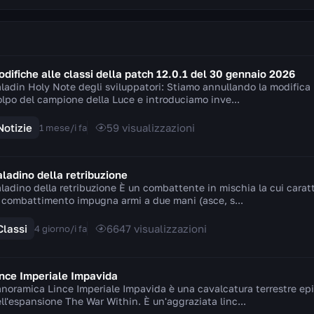
difiche alle classi della patch 12.0.1 del 30 gennaio 2026
ladin Holy Note degli sviluppatori: Stiamo annullando la modifica p
lpo del campione della Luce e introduciamo inve...
Notizie
59
visualizzazioni
1 mese/i fa
ladino della retribuzione
ladino della retribuzione È un combattente in mischia la cui caratte
 combattimento impugna armi a due mani (asce, s...
Classi
6647
visualizzazioni
4 giorno/i fa
ince Imperiale Impavida
noramica Lince Imperiale Impavida è una cavalcatura terrestre epi
ll'espansione The War Within. È un'aggraziata linc...