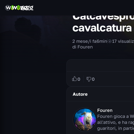
Calcavespro
cavalcatura
2 mese/i fa
6
min
17
visuali
di Fouren
0
0
Autore
Fouren
Fouren gioca a Wo
all'attivo, e ha r
guaritori, in part