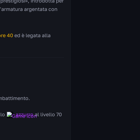
 prestigiosi», introdotta per
un'armatura argentata con
ore 40
ed è legata alla
ombattimento.
llo
azzurro
al livello 70