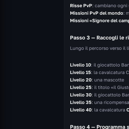
Risse PvP
: cambiano ogni
Missioni PvP del mondo
: 
Missioni «Signore del camp
Passo 3 — Raccogli le 
Lungo il percorso verso il l
Livello 10
: il giocattolo Ba
Livello 15
: la cavalcatura 
Livello 20
: una mascotte
Livello 25
: il titolo «il Gius
Livello 30
: il giocattolo Ba
Livello 35
: una ricompensa
Livello 40
: la cavalcatura
C
Passo 4 — Programma s