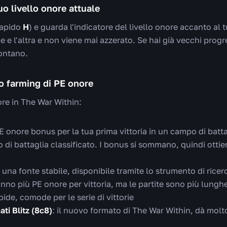
uo livello onore attuale
 rapido
H
) e guarda l'indicatore del livello onore accanto al tu
 e l'altra e non viene mai azzerato. Se hai già vecchi progre
ontano.
o farming di PE onore
ore in The War Within:
PE onore bonus per la tua prima vittoria in un campo di batt
di battaglia classificato. I bonus si sommano, quindi ottieni
: una fonte stabile, disponibile tramite lo strumento di rice
anno più PE onore per vittoria, ma le partite sono più lungh
apide, comode per le serie di vittorie
ati Blitz (8c8)
: il nuovo formato di The War Within, dà mol