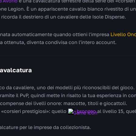
d'Avorio
è una cavalcatura terrestre della serie dei «corsieri
ione Legion. È un appariscente cavallo bianco rivestito di 
icorda il destriero di un cavaliere delle Isole Disperse.
gnata automaticamente quando ottieni l'impresa
Livello On
a ottenuta, diventa condivisa con l'intero account.
cavalcatura
o da cavaliere, uno dei modelli più riconoscibili del gioco.
ramite il PvP, quindi mette in risalto la tua esperienza in c
icompense dei livelli onore: mascotte, titoli e giocattoli.
 «corsieri prestigiosi»: quello
bronzeo
al livello 15, que
alcature per le imprese da collezionista.