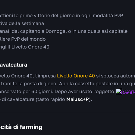
 ottieni le prime vittorie del giorno in ogni modalità PvP
tiva della settimana
anali dal capitano a Dornogal o in una qualsiasi capitale
aliere PvP del mondo
ngi il Livello Onore 40
cavalcatura
vello Onore 40, l'impresa
Livello Onore 40
si sblocca autom
 tramite la posta di gioco. Apri la cassetta postale in una qu
onservato per 60 giorni. Dopo aver usato l'oggetto
Cors
 di cavalcature (tasto rapido
Maiusc+P
).
cità di farming