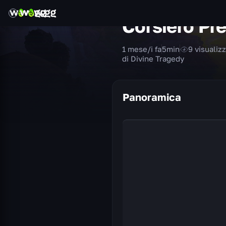
Corsiero Pre
1 mese/i fa
5
min
9
visualiz
di Divine Tragedy
Panoramica