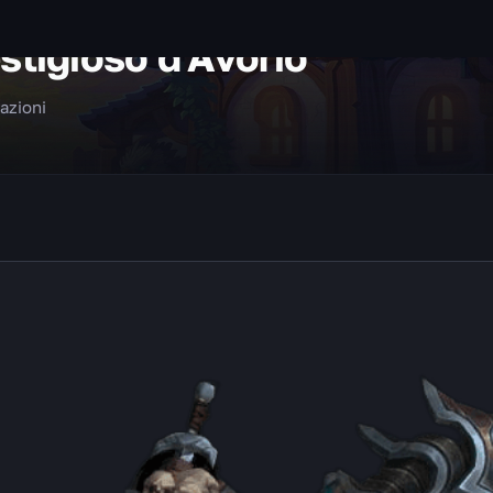
stigioso d'Avorio
zazioni