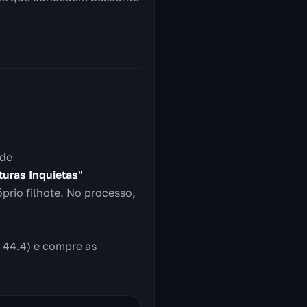
ade
turas Inquietas"
prio filhote. No processo,
 44.4) e compre as