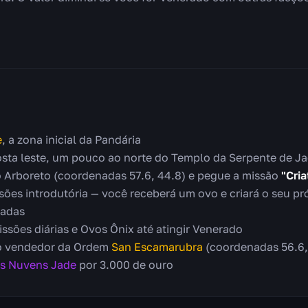
e
, a zona inicial da Pandária
sta leste, um pouco ao norte do Templo da Serpente de J
 Arboreto (coordenadas 57.6, 44.8) e pegue a missão
"Cria
ões introdutória — você receberá um ovo e criará o seu pró
radas
sões diárias e Ovos Ônix até atingir Venerado
 o vendedor da Ordem
San Escamarubra
(coordenadas 56.6,
as Nuvens Jade
por 3.000 de ouro