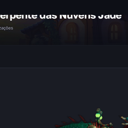
erpente das Nuvens Jade
izações