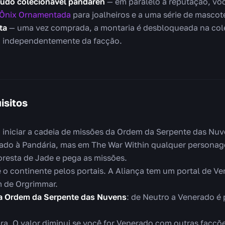
eúdo colecionável pandaren
— em paralelo à reputação, vo
 Ônix Ornamentada
para joalheiros e a uma série de mascot
ta
— uma vez comprada, a montaria é desbloqueada na co
, independentemente da facção.
isitos
a iniciar a cadeia de missões da Ordem da Serpente das Nu
ado à Pandária, mas em The War Within qualquer personagem
oresta de Jade e pega as missões.
é o continente pelos portais. A Aliança tem um portal de V
m de Orgrimmar.
a Ordem da Serpente das Nuvens
: de Neutro a Venerado é
ra. O valor diminui se você for Venerado com outras fac