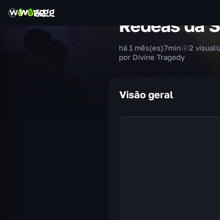
Rédeas da S
há 1 mês(es)
7
min
2
visual
por Divine Tragedy
Visão geral