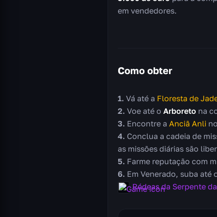
em vendedores.
Como obter
Vá até a
Floresta de Jad
Voe até o
Arboreto
na co
Encontre a
Anciã Anli
no
Conclua a cadeia de miss
as missões diárias são libe
Farme reputação com mis
Em Venerado, suba até
Rédeas da Serpente d