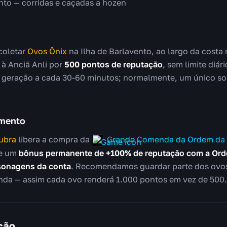
nto — corridas e caçadas a hozen
coletar
Ovos Ônix
na Ilha de Barlavento, ao largo da costa 
 à Anciã Anli por
500 pontos de reputação
, sem limite diá
geração a cada 30-60 minutos; normalmente, um único sob
imento
ubra
libera a compra da
Grande Comenda da Ordem da 
de um
bônus permanente de +100% de reputação com a Ord
sonagens da conta
. Recomendamos guardar parte dos ovos 
da — assim cada ovo renderá 1.000 pontos em vez de 500.
ção