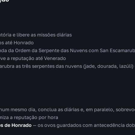
ória e libere as missões diárias
vos até Honrado
da da Ordem da Serpente das Nuvens com San Escamarub
eve a reputação até Venerado
ubra as três serpentes das nuvens (jade, dourada, lazúli)
num mesmo dia, conclua as diárias e, em paralelo, sobrevoe
miza a reputação por hora
es de Honrado
— os ovos guardados com antecedência dobr