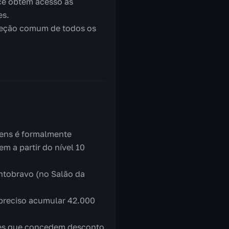
cê obtém acesso às
es.
leção comum de todos os
vens é formalmente
 a partir do nível 10
entobravo (no Salão da
 preciso acumular 42.000
ções que concedem desconto