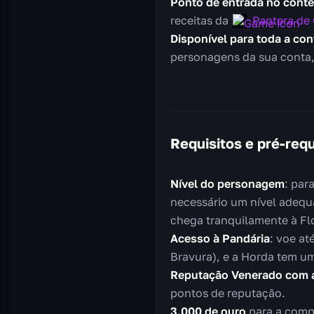
Ponto de entrada no cont
receitas da
Pantera de
Disponível para toda a con
personagens da sua conta
Requisitos e pré-requ
Nível do personagem
: par
necessário um nível adequ
chega tranquilamente à Fl
Acesso à Pandária
: voe at
Bravura), e a Horda tem u
Reputação Venerado com 
pontos de reputação.
3.000 de ouro
para a comp