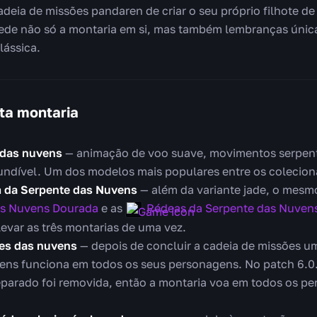
adeia de missões pandaren de criar o seu próprio filhote d
ede não só a montaria em si, mas também lembranças únic
lássica.
ta montaria
 das nuvens
— animação de voo suave, movimentos serpente
undível. Um dos modelos mais populares entre os colecion
m da Serpente das Nuvens
— além da variante jade, o mesm
as Nuvens Dourada
e as
Rédeas da Serpente das Nuvens
evar as três montarias de uma vez.
tes das nuvens
— depois de concluir a cadeia de missões um
ens funciona em todos os seus personagens. No patch 6.0.
parado foi removida, então a montaria voa em todos os p