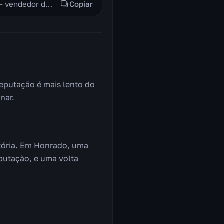
/way #371 57.6 44.8 Anciã Anli — início da cadeia /way #371 56.6 44.4 San Escamarubra — vendedor de montarias
Copiar
eputação é mais lento do
nar.
utória. Em Honrado, uma
putação, e uma volta