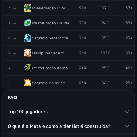
2
—
Preservação
Evocador
51K
87K
137K
3
—
Restauração
Druida
38K
94K
137K
4
—
Sagrado
Sacerdote
36K
85K
123K
5
—
Disciplina
Sacerdote
36K
103K
150K
6
—
Restauração
Xamã
34K
95K
142K
7
—
Sagrado
Paladino
33K
86K
125K
FAQ
Top 100 jogadores
Para cada masmorra e raide pegamos os 100
O que é a Meta e como a tier list é construída?
melhores jogadores por uma métrica específica. Em
Mítico+ é a pontuação do personagem (pontuação
A Meta é uma tier list de especializações baseada