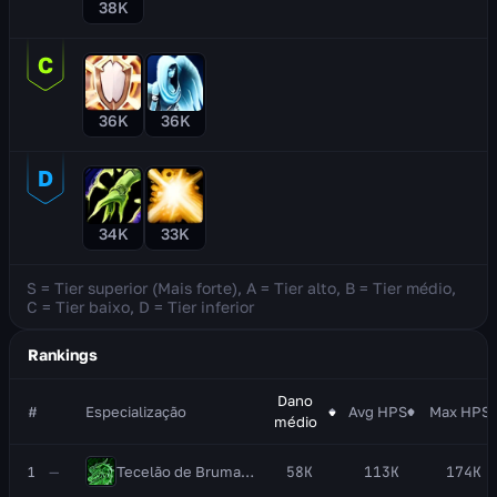
38K
36K
36K
34K
33K
S =
Tier superior (Mais forte)
, A =
Tier alto
, B =
Tier médio
,
C =
Tier baixo
, D =
Tier inferior
Rankings
Dano
#
Especialização
Avg HPS
Max HPS
médio
1
—
Tecelão de Brumas
Monge
58K
113K
174K