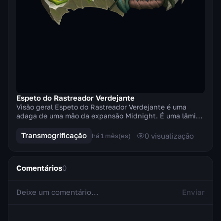
Espeto do Rastreador Verdejante
Visão geral Espeto do Rastreador Verdejante é uma
adaga de uma mão da expansão Midnight. É uma lâmina
curta com uma gema verde intensa cravada na base...
Transmogrificação
0
visualização
há 1 mês(es)
Comentários
0
Enviar