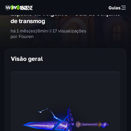
Guias
Espinho Vil Vingativo — Guia do conjunto
de transmog
há 1 mês(es)
6
min
17
visualizações
por Fouren
Visão geral