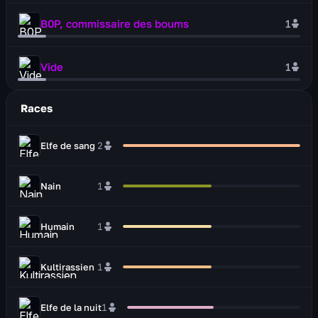
B0P, commissaire des boums
1
Vide
1
Races
Elfe de sang
2
Nain
1
Humain
1
Kultirassien
1
Elfe de la nuit
1