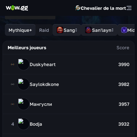
Chevalier de la mort
Mythique+
Raid
Sang
San'layn
Midn
Meilleurs joueurs
Duskyheart
3990
Saylokdkone
3982
Мангусли
3957
4
Bodja
3932