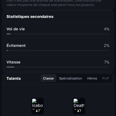
Ceci n'est pas une priorité de statistiques. Cela montre une
valeur moyenne de chaque stat parmi tous les joueurs.
Statistiques secondaires
Vol de vie
4
%
Évitement
2
%
Vitesse
7
%
Talents
Classe
Spécialisation
Héros
PvP
7
7