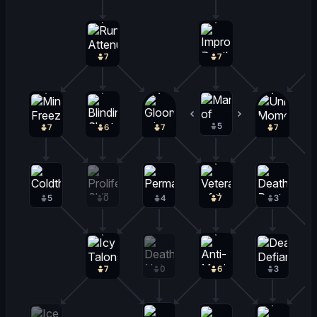
7
7
5
1
7
6
7
7
5
0
4
7
3
7
0
6
3