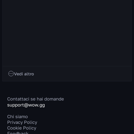
Modifiche alle classi nella patch 12.0.1 del 22 gennaio
2026
Death Knight Hero Talents Rider of the Apocalypse Frost
Annientamento del Massacratore di troll ora diventa
correttamente Gelo quando si consuma Macch...
69
visualizzazioni
1 mese/i fa
Notizie
Vedi altro
Contattaci se hai domande
support@wow.gg
Chi siamo
Privacy Policy
Cookie Policy
Feedback