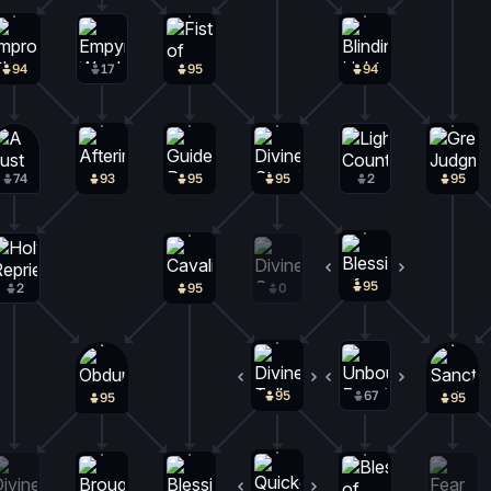
94
17
95
94
74
93
95
95
2
95
95
0
2
95
0
95
0
67
28
95
95