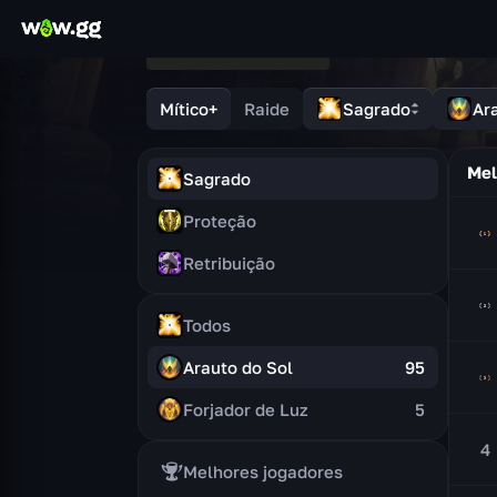
Mítico+
Raide
Sagrado
Ar
Mel
Sagrado
Proteção
Retribuição
Todos
Arauto do Sol
95
Forjador de Luz
5
4
Melhores jogadores