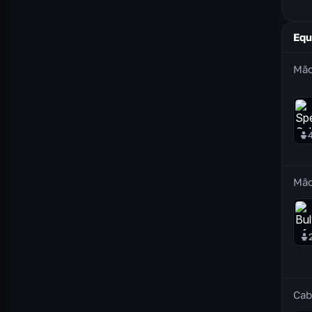
Equ
Mão
Mão
Cab