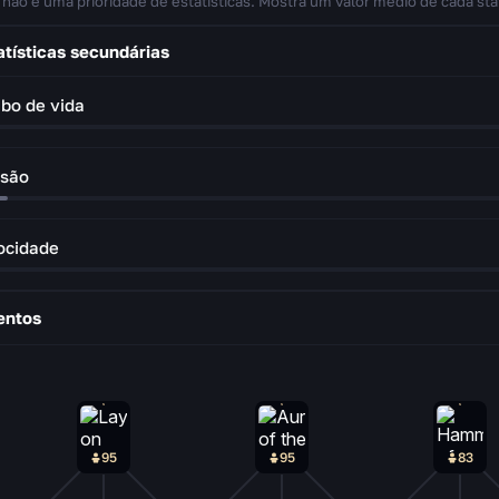
 não é uma prioridade de estatísticas. Mostra um valor médio de cada sta
atísticas secundárias
bo de vida
são
ocidade
entos
95
95
83