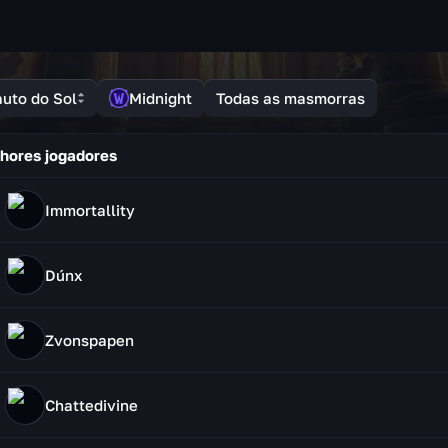
auto do Sol
Midnight
Todas as masmorras
hores jogadores
Immortallity
Dúnx
Zvonspapen
Chattedivine