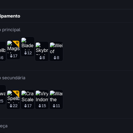
ipamento
 principal
12
17
46
8
8
 secundária
25
22
17
15
11
eça