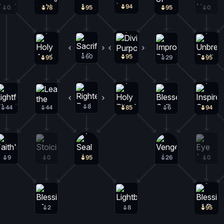
94
1
0
78
95
95
0
60
2
95
0
95
29
95
8
0
44
44
85
6
94
9
0
95
26
0
2
8
95