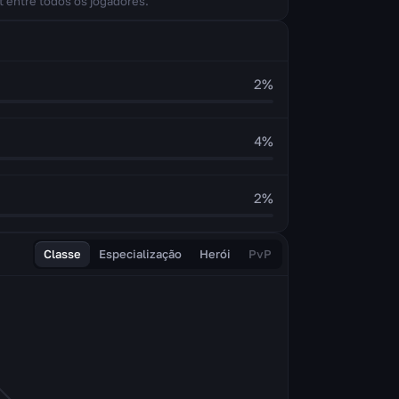
t entre todos os jogadores.
2
%
4
%
2
%
Classe
Especialização
Herói
PvP