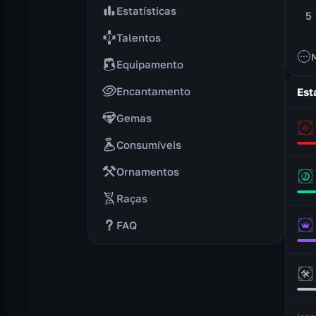
Estatísticas
5
Talentos
Equipamento
Encantamento
Est
Gemas
Consumíveis
Ornamentos
Raças
FAQ