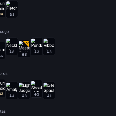
94
1
coço
8
3
3
8
66
bros
83
2
4
3
1
tas