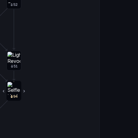
52
51
94
1