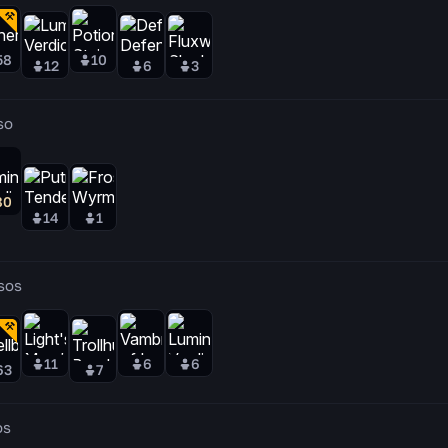
58
10
12
6
3
so
80
14
1
sos
11
6
6
63
7
os