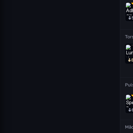
Tor
Pul
Mã