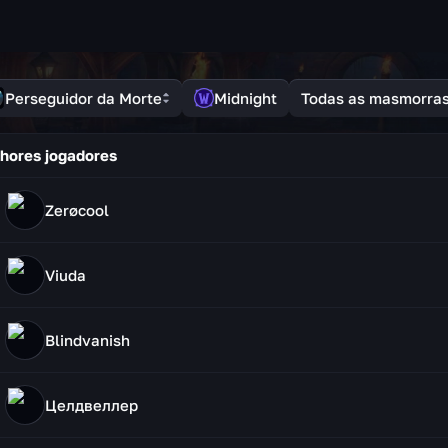
Perseguidor da Morte
Midnight
Todas as masmorra
hores jogadores
Zerøcool
Viuda
Blindvanish
Целдвеллер