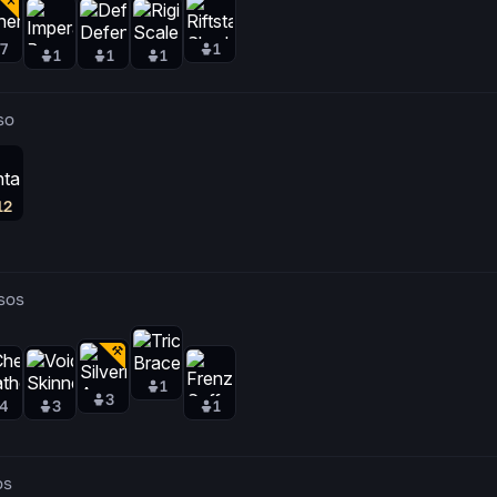
7
1
1
1
1
so
12
sos
1
3
4
3
1
os