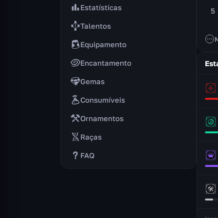
Estatísticas
5
Talentos
Equipamento
Encantamento
Est
Gemas
Consumíveis
Ornamentos
Raças
FAQ