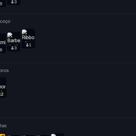
3
9
coço
1
3
8
bros
12
tas