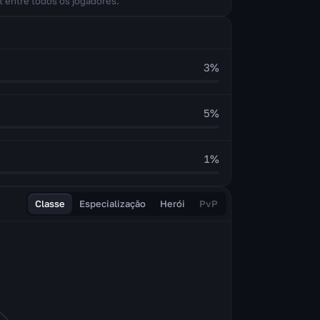
t entre todos os jogadores.
3
%
5
%
1
%
Classe
Especialização
Herói
PvP