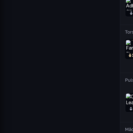
Tor
Pul
Mã