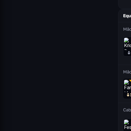
Equ
Mão
Mão
Cab