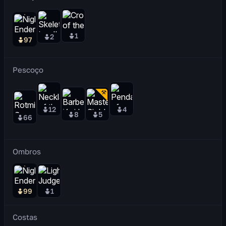
1
2
97
Pescoço
12
4
8
5
66
Ombros
99
1
Costas