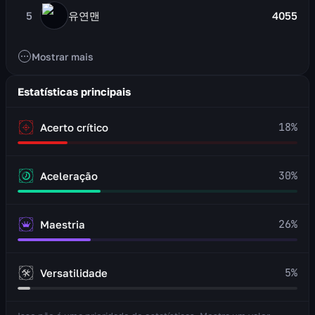
5
유연맨
4055
Mostrar mais
Estatísticas principais
18
%
Acerto crítico
30
%
Aceleração
26
%
Maestria
5
%
Versatilidade