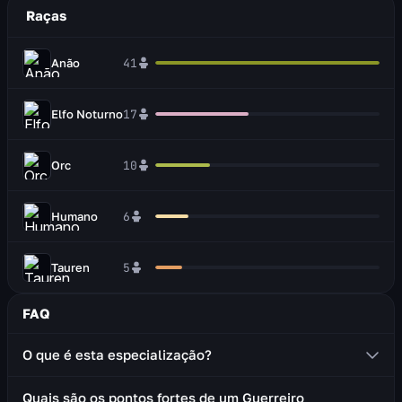
Raças
Anão
41
Elfo Noturno
17
Orc
10
Humano
6
Tauren
5
FAQ
O que é esta especialização?
Um guerreiro Proteção é um tanque que usa armas de
Quais são os pontos fortes de um Guerreiro