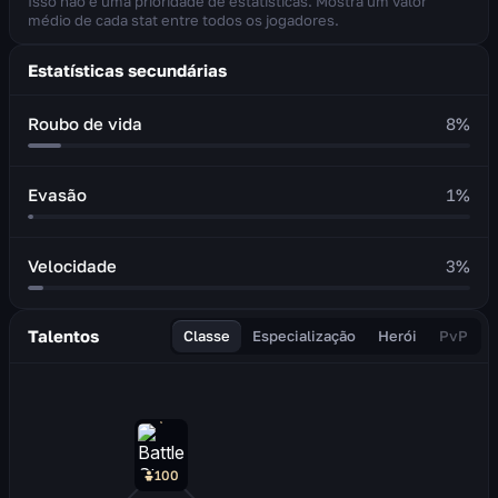
Isso não é uma prioridade de estatísticas. Mostra um valor
médio de cada stat entre todos os jogadores.
Estatísticas secundárias
Roubo de vida
8
%
Evasão
1
%
Velocidade
3
%
Talentos
Classe
Especialização
Herói
PvP
100