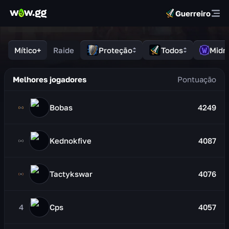
Guerreiro
Mítico+
Raide
Proteção
Todos
Midn
Melhores jogadores
Bobas
4249
Kednokfive
4087
Tactykswar
4076
4
Cps
4057