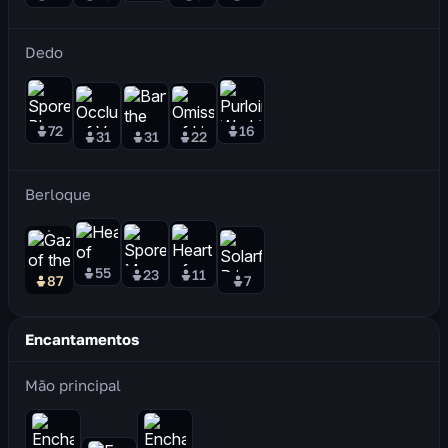
Dedo
72
16
31
31
22
Berloque
55
23
11
87
7
Encantamentos
Mão principal