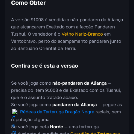
Como Obter
A versão 91008 é vendida a não-pandaren da Aliança
que alcançarem Exaltado com a facção Pandaren
Tushui. O vendedor é o
Velho Nariz-Branco
em
Ventobravo, perto do acampamento pandaren junto
ao Santuário Oriental da Terra.
Confira se é esta a versão
Se você joga como
não-pandaren da Aliança
—
precisa do item 91008 e de Exaltado com os Tushui,
que é o assunto tratado abaixo.
Se você joga como
pandaren da Aliança
— pegue as
Rédeas da Tartaruga Dragão Negra
raciais, sem
reputação alguma.
Se você joga pela
Horde
— uma tartaruga
equivalente é vendida pelo
Guardião de Tartarugas