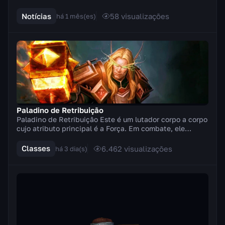
Golpe do campeão da Luz e, em vez disso, aplicamos v...
Notícias
58
visualizações
há 1 mês(es)
Paladino de Retribuição
Paladino de Retribuição Este é um lutador corpo a corpo
cujo atributo principal é a Força. Em combate, ele
empunha armas de duas mãos (machados, espad...
Classes
6.462
visualizações
há 3 dia(s)