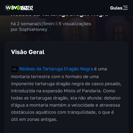
Guias
Rédeas da Tartaruga Dragão Negra
há 2 semana(s)
5
min
5
visualizações
por SophiaHoney
Visão Geral
Rédeas da Tartaruga Dragão Negra
é uma
montaria terrestre com o formato de uma
imponente tartaruga dragão negra de casco pesado,
introduzida na expansão Mists of Pandaria. Como
todas as tartarugas dragão, ela não afunda: debaixo
d'água a montaria mantém a velocidade e atravessa
obstáculos aquáticos com tranquilidade, o que é
útil em zonas antigas.