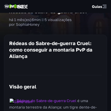
Guias
Rédeas do Sabre-de-guerra Cruel
há 1 mês(es)
6
min
5
visualizações
por SophiaHoney
Rédeas do Sabre-de-guerra Cruel:
como conseguir a montaria PvP da
Aliança
Visão geral
Rédeas do Sabre-de-guerra Cruel
é uma
montaria terrestre da Aliança: um tigre dente-de-