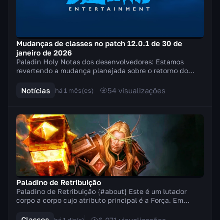
Mudanças de classes no patch 12.0.1 de 30 de
janeiro de 2026
Paladin Holy Notas dos desenvolvedores: Estamos
revertendo a mudança planejada sobre o retorno do
Golpe do campeão da Luz e, em vez disso, aplicamos v...
Notícias
54
visualizações
há 1 mês(es)
Paladino de Retribuição
Paladino de Retribuição {#about} Este é um lutador
corpo a corpo cujo atributo principal é a Força. Em
combate, ele empunha armas de duas mãos (machad...
Classes
6.071
visualizações
há 1 dia(s)