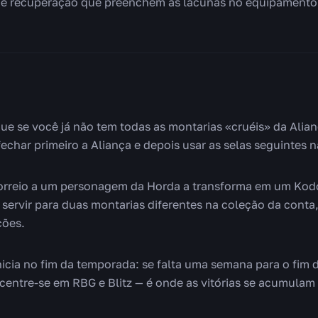
 de recuperação que preenchem as lacunas no equipamento
que se você já não tem todas as montarias «cruéis» da Alian
fechar primeiro a Aliança e depois usar as selas seguintes 
correio a um personagem da Horda a transforma em um Kodo
servir para duas montarias diferentes na coleção da conta
ções.
inicia no fim da temporada: se falta uma semana para o fi
entre-se em RBG e Blitz — é onde as vitórias se acumulam 