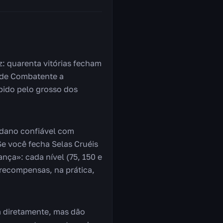
z: quarenta vitórias fecham
a de Combatente a
rápido pelo grosso dos
 dano confiável com
Se você fecha Selas Cruéis
nça»: cada nível (75, 150 e
recompensas, na prática,
a diretamente, mas dão