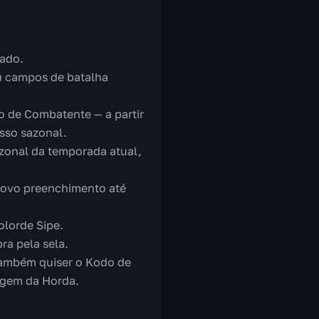
zado.
ou campos de batalha
o de Combatente — a partir
sso sazonal.
azonal da temporada atual,
 novo preenchimento até
olorde Sipe.
ra pela sela.
 também quiser o Kodo de
agem da Horda.