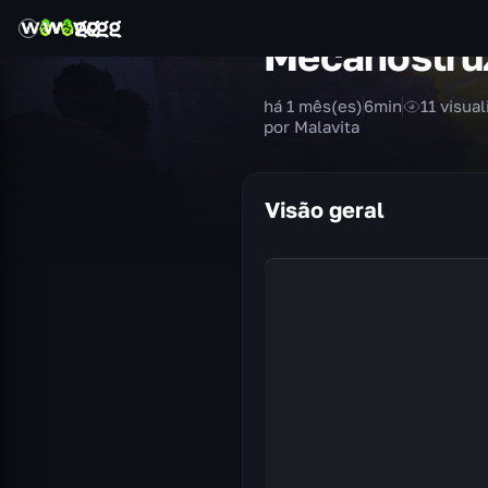
Mecanostruz
há 1 mês(es)
6
min
11
visua
por Malavita
Visão geral