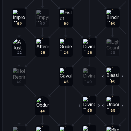
6
0
6
6
2
5
6
6
0
6
0
0
6
0
6
0
5
1
6