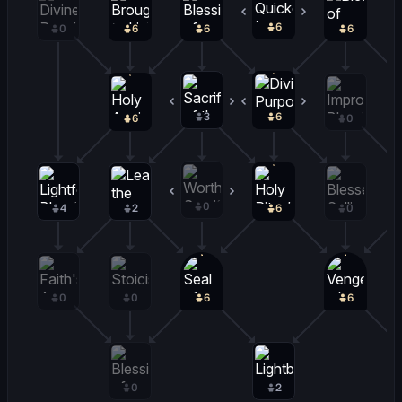
6
0
0
6
6
6
3
0
6
0
6
0
0
0
4
2
6
0
0
0
6
6
0
2