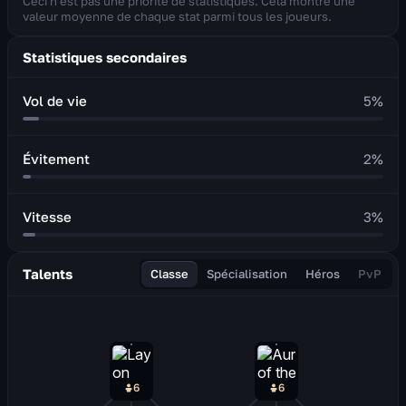
Ceci n'est pas une priorité de statistiques. Cela montre une
valeur moyenne de chaque stat parmi tous les joueurs.
Statistiques secondaires
Vol de vie
5
%
Évitement
2
%
Vitesse
3
%
Talents
Classe
Spécialisation
Héros
PvP
6
6