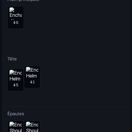
6
Tête
1
5
Épaules