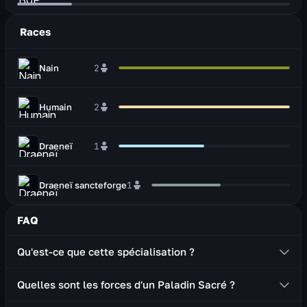
Races
Nain
2
Humain
2
Draeneï
1
Draeneï sancteforge
1
FAQ
Qu'est-ce que cette spécialisation ?
Un Paladin Sacré est un soigneur qui utilise des armes
Quelles sont les forces d'un Paladin Sacré ?
à une main (épée, hache) et un bouclier.