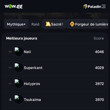
Paladin
Mythique+
Raid
Sacré
Forgeur de lumière
Meilleurs joueurs
Nali
4046
Superkant
4029
Holypros
3972
4
Tsukaima
3970