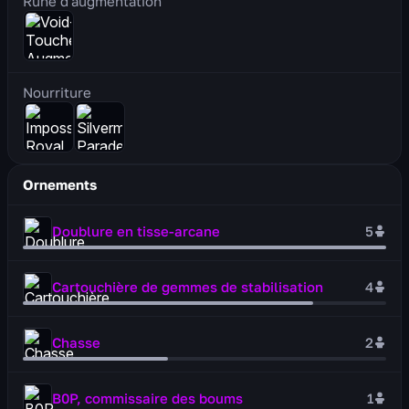
Rune d'augmentation
Nourriture
Ornements
Doublure en tisse-arcane
5
Cartouchière de gemmes de stabilisation
4
Chasse
2
B0P, commissaire des boums
1