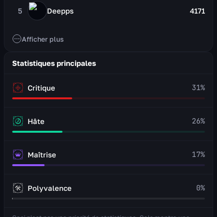
5
Deepps
4171
Afficher plus
Statistiques principales
31
%
Critique
26
%
Hâte
17
%
Maîtrise
0
%
Polyvalence