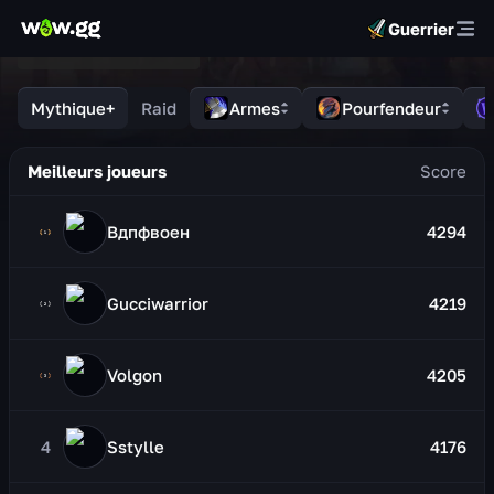
Guerrier
Mythique+
Raid
Armes
Pourfendeur
Meilleurs joueurs
Вдпфвоен
4294
Gucciwarrior
4219
Volgon
4205
4
Sstylle
4176