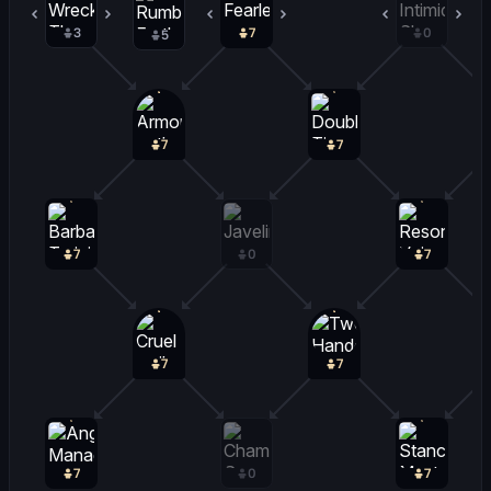
3
0
7
0
0
0
5
7
7
7
0
7
7
7
7
0
7