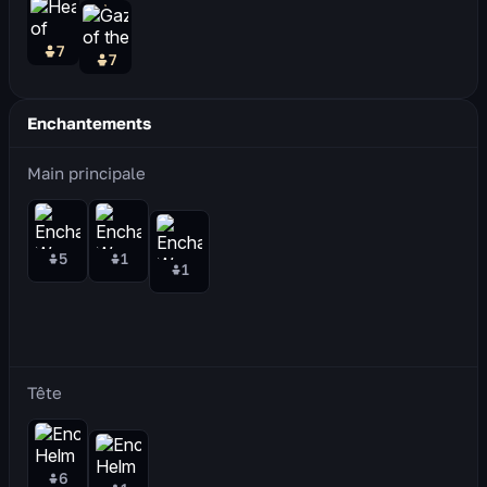
7
7
Enchantements
Main principale
5
1
1
Tête
6