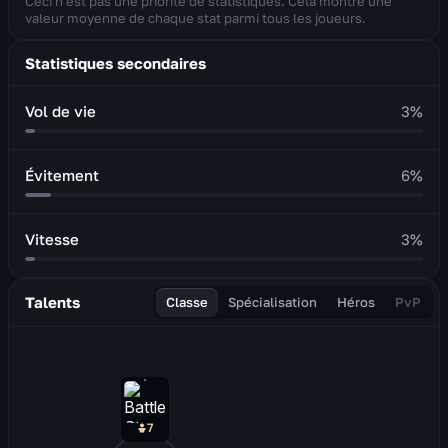
Ceci n'est pas une priorité de statistiques. Cela montre une
valeur moyenne de chaque stat parmi tous les joueurs.
Statistiques secondaires
Vol de vie
3
%
Évitement
6
%
Vitesse
3
%
Talents
Classe
Spécialisation
Héros
PvP
7