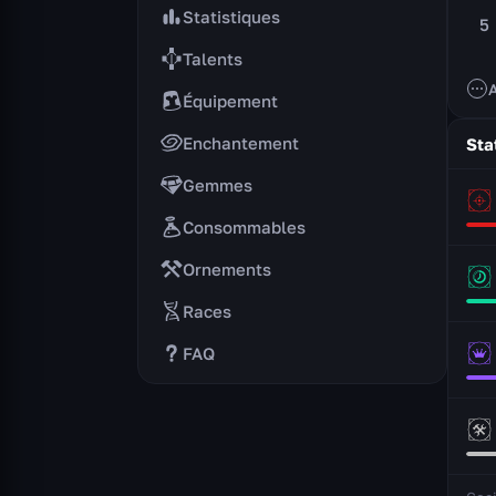
Statistiques
5
Talents
A
Équipement
Enchantement
Sta
Gemmes
Consommables
Ornements
Races
FAQ