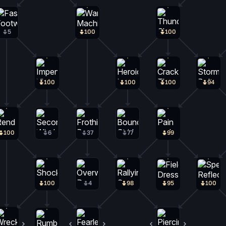
5
100
100
100
100
100
94
100
6
37
77
99
100
4
98
95
100