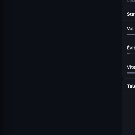
Ceci
Sta
Vol
Évi
Vit
Tal