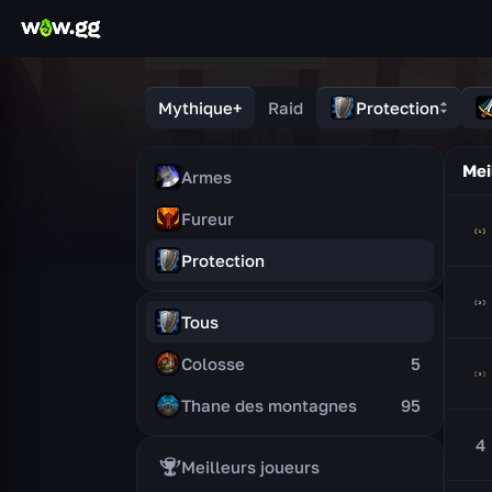
Mythique+
Raid
Protection
Mei
Armes
Fureur
Protection
Tous
Colosse
5
Thane des montagnes
95
4
Meilleurs joueurs