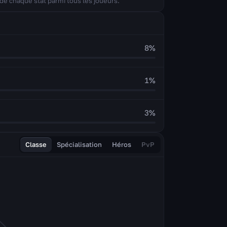
de chaque stat parmi tous les joueurs.
8
%
1
%
3
%
Classe
Spécialisation
Héros
PvP