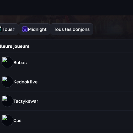
Tous
Midnight
Tous les donjons
lleurs joueurs
Bobas
Kednokfive
Tactykswar
Cps