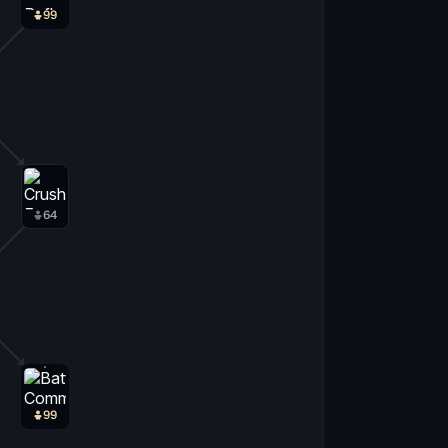
99
64
99