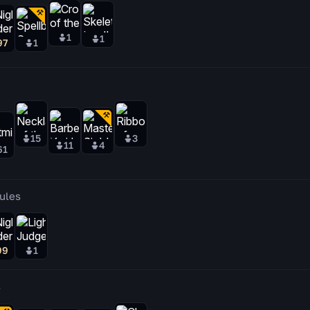
1
1
97
1
u
15
3
11
4
61
ules
99
1
s