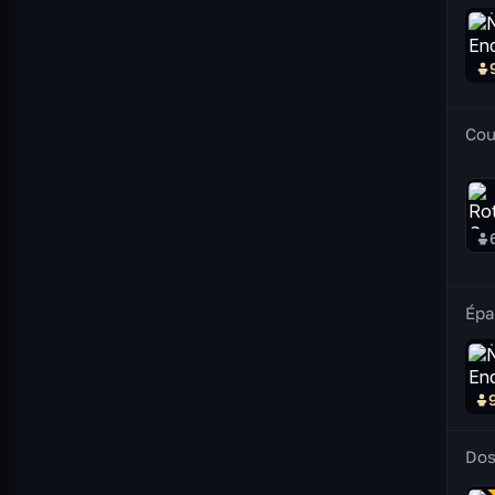
Co
Épa
Do