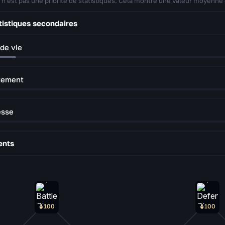
 n'est pas une priorité de statistiques. Cela montre une valeur moyenne 
tistiques secondaires
 de vie
tement
esse
ents
100
100