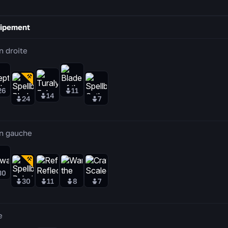
ipement
n droite
26
11
14
24
7
n gauche
30
30
11
8
7
e