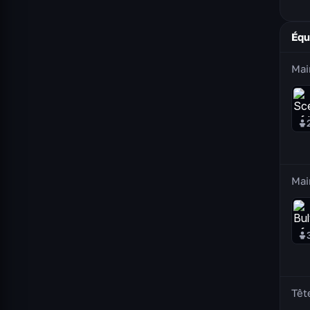
Équ
Mai
Mai
Têt