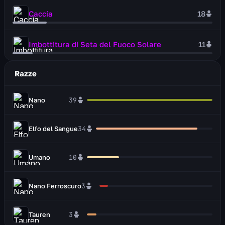
Caccia
18
Imbottitura di Seta del Fuoco Solare
11
Razze
Nano
39
Elfo del Sangue
34
Umano
10
Nano Ferroscuro
3
Tauren
3