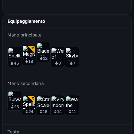
Equipaggiamento
Mano principale
12
18
46
8
7
Mano secondaria
26
24
16
14
11
Testa