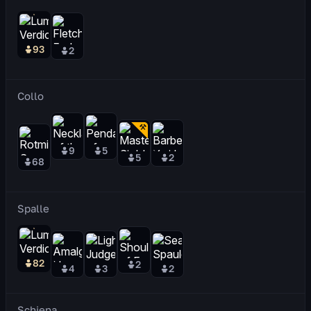
93
2
Collo
9
5
5
2
68
Spalle
82
2
4
3
2
Schiena