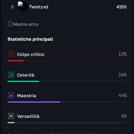
5
Twistyxd
4150
Mostra altro
Statistiche principali
13
%
Colpo critico
26
%
Celerità
44
%
Maestria
6
%
Versatilità