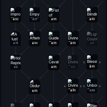
92
17
95
95
71
94
95
95
0
95
0
2
95
0
95
0
63
32
95