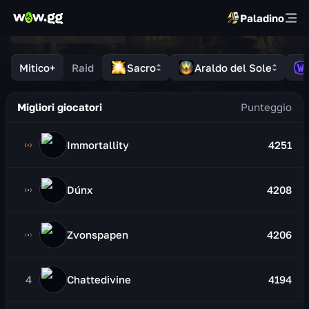
Paladino
Mitico+
Raid
Sacro
Araldo del Sole
Migliori giocatori
Immortallity
4251
Dúnx
4208
Zvonspapen
4206
4
Chattedivine
4194