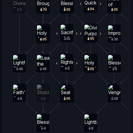
94
1
0
79
95
95
61
2
95
0
95
30
8
0
46
45
85
6
8
0
95
28
4
8