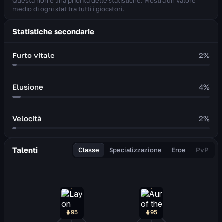
Questa non è una priorità delle statistiche. Mostra un valore
medio di ogni stat tra tutti i giocatori.
Statistiche secondarie
Furto vitale
2
%
Elusione
4
%
Velocità
2
%
Talenti
Classe
Specializzazione
Eroe
PvP
95
95