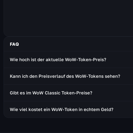
FAQ
Wie hoch ist der aktuelle WoW-Token-Preis?
Der WoW-Token kostet aktuell etwa 267.055 Gold in der R
Kann ich den Preisverlauf des WoW-Tokens sehen?
vollständige Verlauf werden auf dieser Seite angezeigt un
Ja. Diese Seite zeigt den Preisverlauf des Tokens als Di
Gibt es im WoW Classic Token-Preise?
Goldwerts erkennst und einen guten Zeitpunkt zum Kaufe
Auf Classic-Era-Realms gibt es keinen WoW-Token, in spä
Wie viel kostet ein WoW-Token in echtem Geld?
Cataclysm Classic jedoch schon – und wir zeigen deren To
Ein WoW-Token kostet 20 USD (oder den regionalen Gegen
Anschließend verkaufst du ihn im Auktionshaus für Gold 