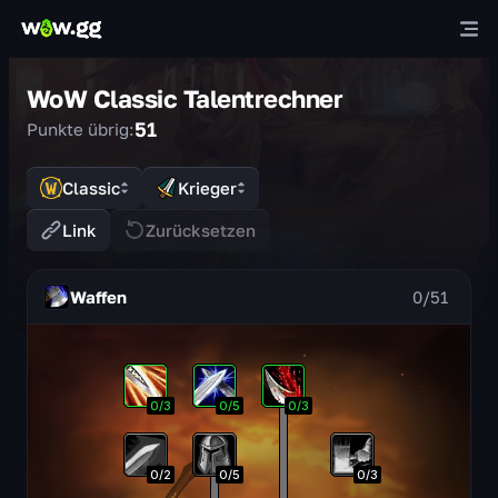
WoW Classic Talentrechner
51
Punkte übrig:
Classic
Krieger
Link
Zurücksetzen
Waffen
0
/
51
0
/
3
0
/
5
0
/
3
0
/
2
0
/
5
0
/
3