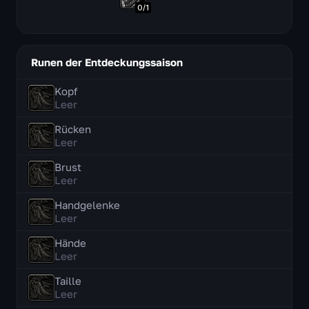
0
/
1
Runen der Entdeckungssaison
Kopf
Leer
Rücken
Leer
Brust
Leer
Handgelenke
Leer
Hände
Leer
Taille
Leer