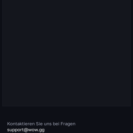
Rätselhafte Kartellchips
Rätselhafte Kartellchips In der Mitte jeder Spielsaison
erhalten Spieler die Möglichkeit, Rätselhafte Kartellchips,
zu erhalten, die gegen Gegenstände...
44
Aufrufe
vor 1 Monat(en)
Leveln
Kontaktieren Sie uns bei Fragen
support@wow.gg