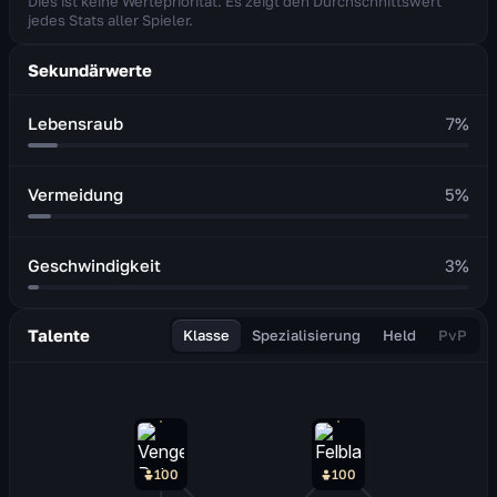
Dies ist keine Wertepriorität. Es zeigt den Durchschnittswert
jedes Stats aller Spieler.
Sekundärwerte
Lebensraub
7
%
Vermeidung
5
%
Geschwindigkeit
3
%
Talente
Klasse
Spezialisierung
Held
PvP
100
100