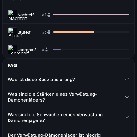
Nachtelf
61
Blutelf
33
Leerenelf
6
FAQ
Was ist diese Spezialisierung?
Der Verwüstung-Dämonenjäger ist ein Nahkämpfer, der
Was sind die Stärken eines Verwüstung-
zwei Einhandwaffen (Kriegsklingen oder Schwerter)
Dämonenjägers?
führt.
Ordentliche Überlebensfähigkeit
Was sind die Schwächen eines Verwüstung-
Gewährt einen schlachtzugsweiten Debuff, der den
Dämonenjägers?
magischen Schaden erhöht, den alle
Die Rotation erfordert den Einsatz von
Gruppenmitglieder dem Ziel zufügen
Der Verwüstung-Dämonenjäger ist niedrig
Bewegungsfähigkeiten (Blinzeln, Rückwärtssprung),