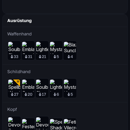
Ausrüstung
Waffenhand
33
31
21
5
4
Schildhand
27
20
17
6
5
Kopf