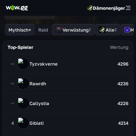
Dämonenjäger
Mythisch+
Raid
Verwüstung
Alle
Mi
Top-Spieler
Tyzvskverne
4296
Rawrdh
4236
Callystia
4226
4
Gibiati
4214