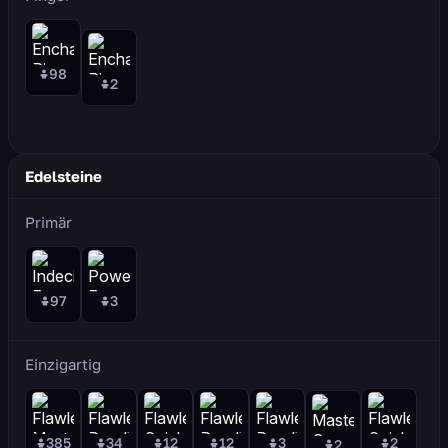
98
2
Edelsteine
Primär
97
3
Einzigartig
385
34
12
12
3
2
2