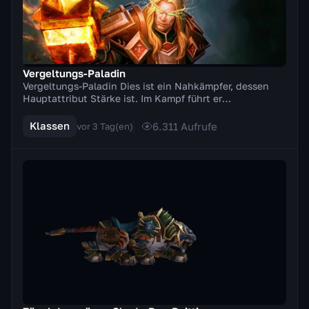
Vergeltungs-Paladin
Vergeltungs-Paladin Dies ist ein Nahkämpfer, dessen
Hauptattribut Stärke ist. Im Kampf führt er
Zweihandwaffen (Äxte, Schwerter). Ein besonderes
Merkm...
Klassen
6.311
Aufrufe
vor 3 Tag(en)