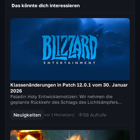
Das könnte dich interessieren
Klassenänderungen in Patch 12.0.1 vom 30. Januar
2026
Paladin Holy Entwicklernotizen: Wir nehmen die
geplante Rückkehr des Schlags des Lichtkämpfers
zurück und nehmen stattdessen mehrere Anpassungen
an de...
Neuigkeiten
58
Aufrufe
vor 1 Monat(en)