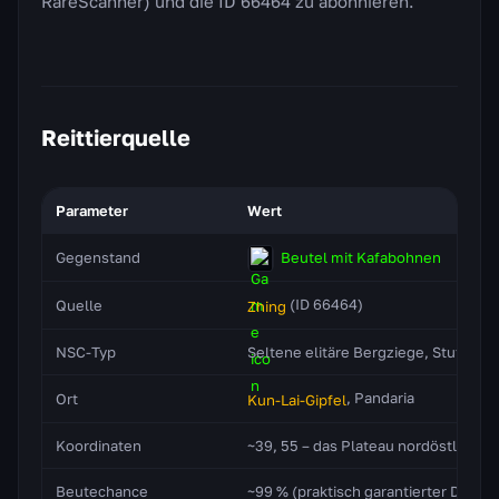
RareScanner) und die ID 66464 zu abonnieren.
Reittierquelle
Parameter
Wert
Beutel mit Kafabohnen
Gegenstand
(ID 66464)
Quelle
Zhing
NSC-Typ
Seltene elitäre Bergziege, Stufe 88
, Pandaria
Ort
Kun-Lai-Gipfel
Koordinaten
~39, 55 – das Plateau nordöstlich 
Beutechance
~99 % (praktisch garantierter Drop)