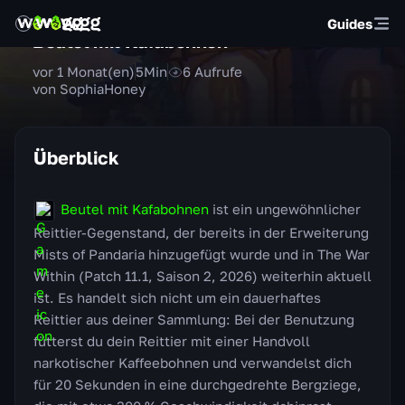
Guides
Beutel mit Kafabohnen
vor 1 Monat(en)
5
Min
6
Aufrufe
von SophiaHoney
Überblick
Beutel mit Kafabohnen
ist ein ungewöhnlicher
Reittier-Gegenstand, der bereits in der Erweiterung
Mists of Pandaria hinzugefügt wurde und in The War
Within (Patch 11.1, Saison 2, 2026) weiterhin aktuell
ist. Es handelt sich nicht um ein dauerhaftes
Reittier aus deiner Sammlung: Bei der Benutzung
fütterst du dein Reittier mit einer Handvoll
narkotischer Kaffeebohnen und verwandelst dich
für 20 Sekunden in eine durchgedrehte Bergziege,