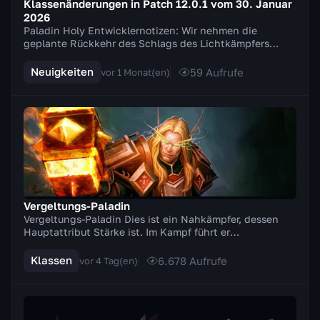
Klassenänderungen in Patch 12.0.1 vom 30. Januar
2026
Paladin Holy Entwicklernotizen: Wir nehmen die
geplante Rückkehr des Schlags des Lichtkämpfers
zurück und nehmen stattdessen mehrere Anpassungen
an de...
Neuigkeiten
59
Aufrufe
vor 1 Monat(en)
Vergeltungs-Paladin
Vergeltungs-Paladin Dies ist ein Nahkämpfer, dessen
Hauptattribut Stärke ist. Im Kampf führt er
Zweihandwaffen (Äxte, Schwerter). Ein besonderes
Merkm...
Klassen
6.678
Aufrufe
vor 4 Tag(en)