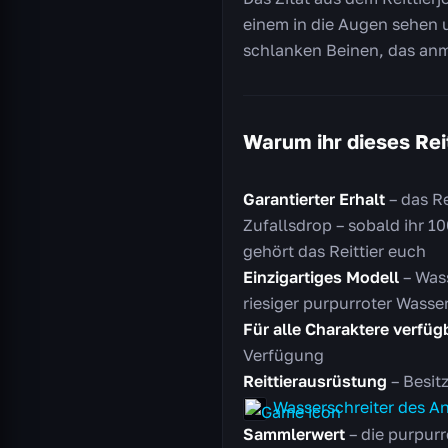
einem in die Augen sehen u
schlanken Beinen, das anm
Warum ihr dieses Reit
Garantierter Erhalt
– das Re
Zufallsdrop – sobald ihr 1
gehört das Reittier euch
Einzigartiges Modell
– Wass
riesiger purpurroter Wasse
Für alle Charaktere verfüg
Verfügung
Reittierausrüstung
– Besit
Wasserschreiter des A
Sammlerwert
– die purpurr