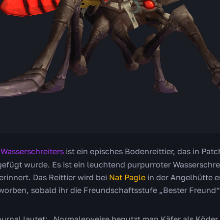
 Wasserschreiters
ist ein episches Bodenreittier, das in Pat
fügt wurde. Es ist ein leuchtend purpurroter Wasserschreite
rinnert. Das Reittier wird bei
Nat Pagle
in der Angelhütte e
worben, sobald ihr die Freundschaftsstufe „Bester Freund“ 
journal lautet: „Normalerweise benutzt man Käfer als Köder