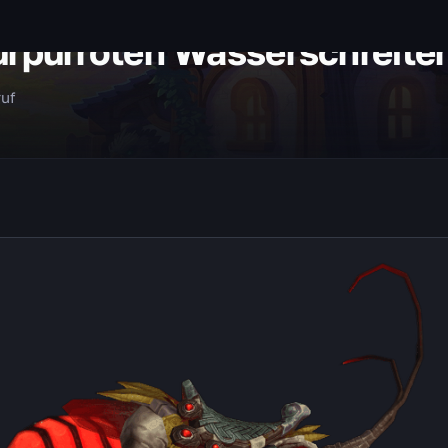
urpurroten Wasserschreite
ruf