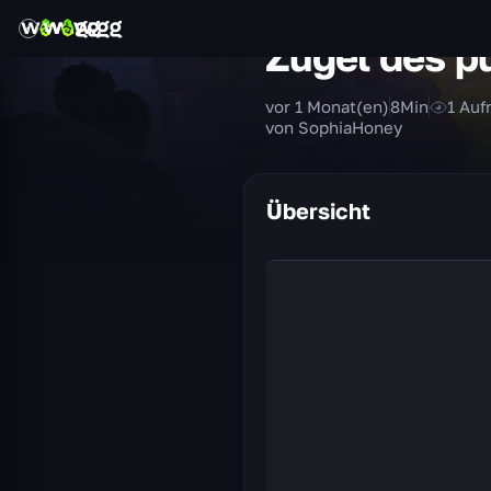
Zügel des p
vor 1 Monat(en)
8
Min
1
Auf
von SophiaHoney
Übersicht