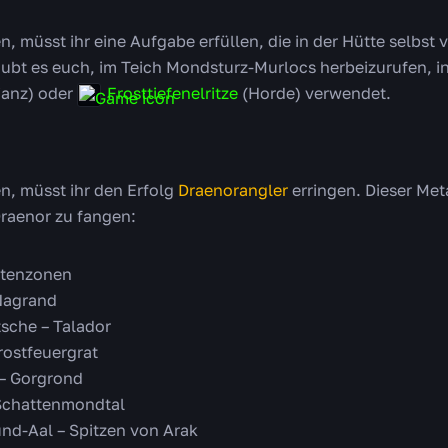
, müsst ihr eine Aufgabe erfüllen, die in der Hütte selbst 
aubt es euch, im Teich Mondsturz-Murlocs herbeizurufen, i
ianz) oder
Frosttiefenelritze
(Horde) verwendet.
n, müsst ihr den Erfolg
Draenorangler
erringen. Dieser Meta
 Draenor zu fangen:
stenzonen
 Nagrand
sche – Talador
rostfeuergrat
 – Gorgrond
 Schattenmondtal
und-Aal – Spitzen von Arak