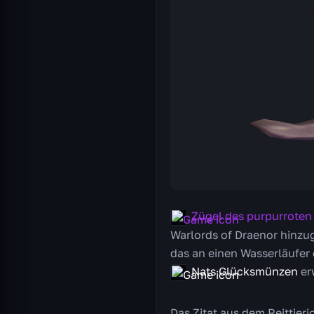
Zügel des purpurroten
Warlords of Draenor hinzuge
das an einen Wasserläufer e
Nats Glücksmünzen
er
Das Zitat aus dem Reittier