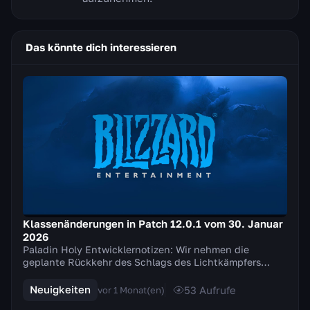
Das könnte dich interessieren
Klassenänderungen in Patch 12.0.1 vom 30. Januar
2026
Paladin Holy Entwicklernotizen: Wir nehmen die
geplante Rückkehr des Schlags des Lichtkämpfers
zurück und nehmen stattdessen mehrere Anpassungen
an de...
Neuigkeiten
53
Aufrufe
vor 1 Monat(en)