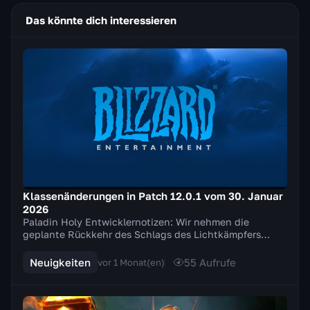
Das könnte dich interessieren
Klassenänderungen in Patch 12.0.1 vom 30. Januar
2026
Paladin Holy Entwicklernotizen: Wir nehmen die
geplante Rückkehr des Schlags des Lichtkämpfers
zurück und nehmen stattdessen mehrere Anpassungen
an de...
Neuigkeiten
55
Aufrufe
vor 1 Monat(en)