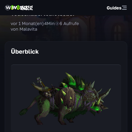
Guides
Todeshauerteufelseber
vor 1 Monat(en)
4
Min
6
Aufrufe
von Malavita
Überblick