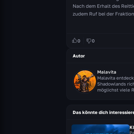
Nach dem Erhalt des Reitti
zudem Ruf bei der Fraktio
0
0
Autor
Malavita
Malavita entdeck
Shadowlands rich
möglichst viele 
Das könnte dich interessier
K
Pa