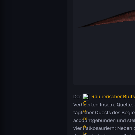
Der
Räuberischer Bluts
Verheerten Inseln. Quelle:
täglicher Quests des Beglei
accountgebunden und steht 
vier Falkosauriern: Neben 