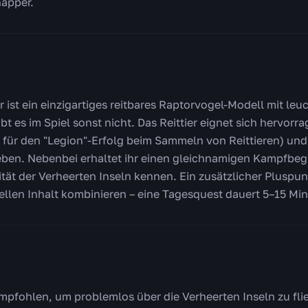
apper.
r ist ein einzigartiges reitbares Raptorvogel-Modell mit le
bt es im Spiel sonst nicht. Das Reittier eignet sich hervorr
 für den "Legion"-Erfolg beim Sammeln von Reittieren) und f
en. Nebenbei erhaltet ihr einen gleichnamigen Kampfbeglei
ität der Verheerten Inseln kennen. Ein zusätzlicher Pluspunk
llen Inhalt kombinieren – eine Tagesquest dauert 5–15 Mi
mpfohlen, um problemlos über die Verheerten Inseln zu fli