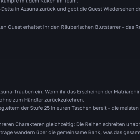
erkämpfe mit dem Küken im Team.
-Delta in Azsuna zurück und gebt die Quest Wiedersehen de
en Quest erhaltet ihr den Räuberischen Blutstarrer – das Rei
zsuna-Trauben ein: Wenn ihr das Erscheinen der Matriarchin
, ohne zum Händler zurückzukehren.
gleitern der Stufe 25 in euren Taschen bereit – die meiste
hreren Charakteren gleichzeitig: Die Reihen schreiten una
träge wandern über die gemeinsame Bank, was das gesamte