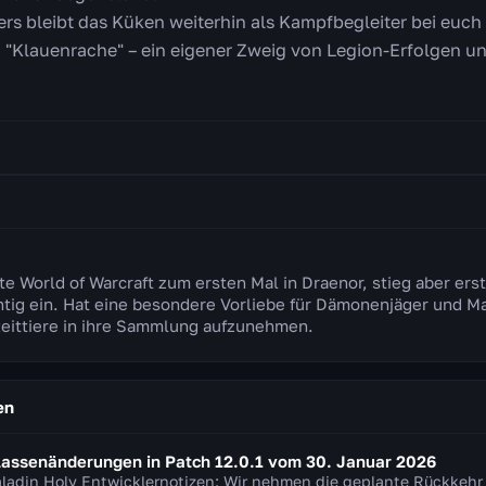
ers bleibt das Küken weiterhin als Kampfbegleiter bei euch
n "Klauenrache" – ein eigener Zweig von Legion-Erfolgen 
te World of Warcraft zum ersten Mal in Draenor, stieg aber ers
tig ein. Hat eine besondere Vorliebe für Dämonenjäger und Magi
Reittiere in ihre Sammlung aufzunehmen.
en
lassenänderungen in Patch 12.0.1 vom 30. Januar 2026
ladin Holy Entwicklernotizen: Wir nehmen die geplante Rückkehr