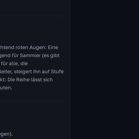
uchtend roten Augen: Eine
agend für Sammler (es gibt
ür alle, die
ter, steigert ihn auf Stufe
t: Die Reihe lässt sich
nuten.
egen).