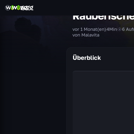
Räuberischer
vor 1 Monat(en)
4
Min
6
Auf
von Malavita
Überblick