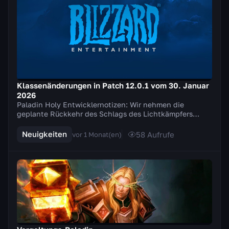
Klassenänderungen in Patch 12.0.1 vom 30. Januar
2026
Paladin Holy Entwicklernotizen: Wir nehmen die
geplante Rückkehr des Schlags des Lichtkämpfers
zurück und nehmen stattdessen mehrere Anpassungen
an de...
Neuigkeiten
58
Aufrufe
vor 1 Monat(en)