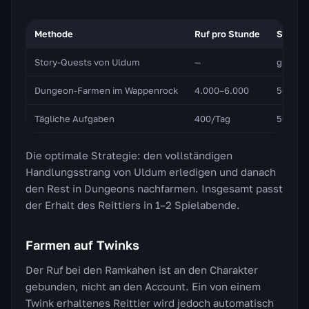
Methode
Ruf pro Stunde
Stunden
Story-Quests von Uldum
—
gibt ~1
Dungeon-Farmen im Wappenrock
4.000–6.000
5–7 St
Tägliche Aufgaben
400/Tag
50+ Ta
Die optimale Strategie: den vollständigen
Handlungsstrang von Uldum erledigen und danach
den Rest in Dungeons nachfarmen. Insgesamt passt
der Erhalt des Reittiers in 1–2 Spielabende.
Farmen auf Twinks
Der Ruf bei den Ramkahen ist an den Charakter
gebunden, nicht an den Account. Ein von einem
Twink erhaltenes Reittier wird jedoch automatisch