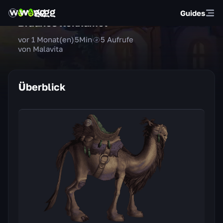
Guides
Braunes Reitkamel
vor 1 Monat(en)
5
Min
5
Aufrufe
von Malavita
Überblick