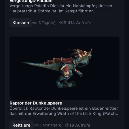
Vergeltungs-Paladin
Vergeltungs-Paladin Dies ist ein Nahkämpfer, dessen
Hauptattribut Stärke ist. Im Kampf führt er
Zweihandwaffen (Äxte, Schwerter). Ein besonderes
Merkm...
Klassen
6.414
Aufrufe
vor 3 Tag(en)
Raptor der Dunkelspeere
Überblick Raptor der Dunkelspeere ist ein Bodenreittier,
das mit der Erweiterung Wrath of the Lich King (Patch
3.1.0) zu World of Warcraft hinzugefügt...
Reittiere
19
Aufrufe
vor 1 Monat(en)