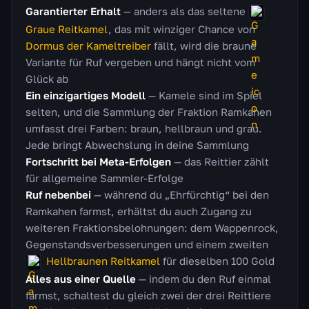
Garantierter Erhalt
— anders als das seltene
Graue Reitkamel
, das mit winziger Chance von
Dormus der Kameltreiber
fällt, wird die braune
Variante für Ruf vergeben und hängt nicht vom
Glück ab
Ein einzigartiges Modell
— Kamele sind im Spiel
selten, und die Sammlung der Fraktion Ramkahen
umfasst drei Farben: braun, hellbraun und grau.
Jede bringt Abwechslung in deine Sammlung
Fortschritt bei Meta-Erfolgen
— das Reittier zählt
für allgemeine Sammler-Erfolge
Ruf nebenbei
— während du „Ehrfürchtig“ bei den
Ramkahen farmst, erhältst du auch Zugang zu
weiteren Fraktionsbelohnungen: dem Wappenrock,
Gegenstandsverbesserungen und einem zweiten
Hellbraunen Reitkamel
für dieselben 100 Gold
Alles aus einer Quelle
— indem du den Ruf einmal
farmst, schaltest du gleich zwei der drei Reittiere