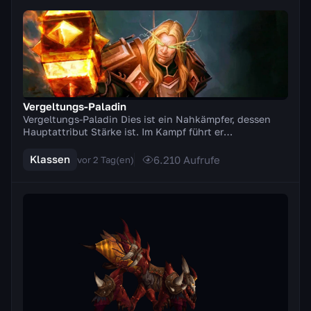
Vergeltungs-Paladin
Vergeltungs-Paladin Dies ist ein Nahkämpfer, dessen
Hauptattribut Stärke ist. Im Kampf führt er
Zweihandwaffen (Äxte, Schwerter). Ein besonderes
Merkm...
Klassen
6.210
Aufrufe
vor 2 Tag(en)