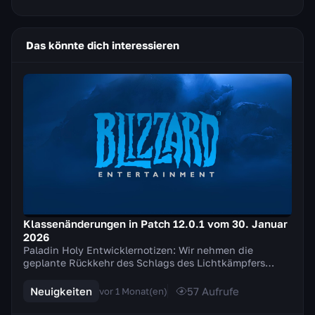
Das könnte dich interessieren
Klassenänderungen in Patch 12.0.1 vom 30. Januar
2026
Paladin Holy Entwicklernotizen: Wir nehmen die
geplante Rückkehr des Schlags des Lichtkämpfers
zurück und nehmen stattdessen mehrere Anpassungen
an de...
Neuigkeiten
57
Aufrufe
vor 1 Monat(en)