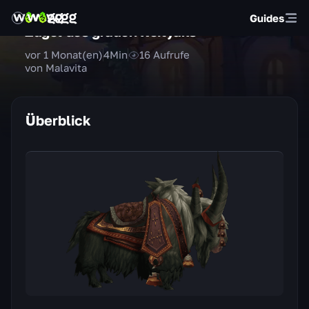
Guides
Zügel des grauen Reityaks
vor 1 Monat(en)
4
Min
16
Aufrufe
von Malavita
Überblick