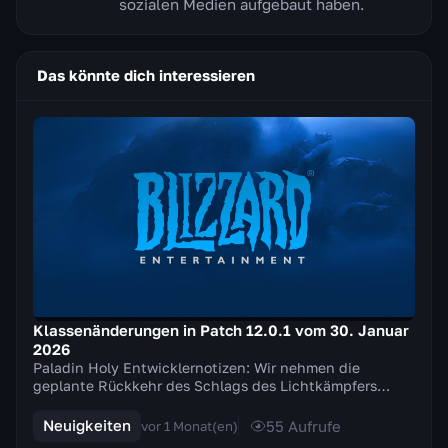
sozialen Medien aufgebaut haben.
Das könnte dich interessieren
Klassenänderungen in Patch 12.0.1 vom 30. Januar
2026
Paladin Holy Entwicklernotizen: Wir nehmen die
geplante Rückkehr des Schlags des Lichtkämpfers
zurück und nehmen stattdessen mehrere Anpassungen
an de...
Neuigkeiten
55
Aufrufe
vor 1 Monat(en)