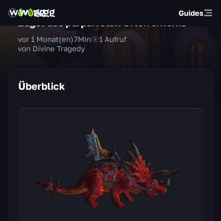
Guides
Zügel des purpurroten Urterrorhorns
vor 1 Monat(en)
7
Min
1
Aufruf
von Divine Tragedy
Überblick