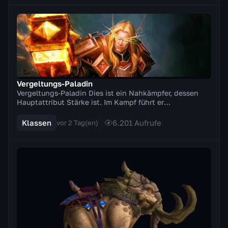
Vergeltungs-Paladin
Vergeltungs-Paladin Dies ist ein Nahkämpfer, dessen
Hauptattribut Stärke ist. Im Kampf führt er
Zweihandwaffen (Äxte, Schwerter). Ein besonderes
Merkm...
Klassen
6.201
Aufrufe
vor 2 Tag(en)