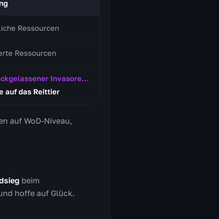
ng
iche Ressourcen
erte Ressourcen
kgelassener Invasorenschatz
 auf das Reittier
eren auf WoD-Niveau,
dsieg
beim
und hoffe auf Glück.