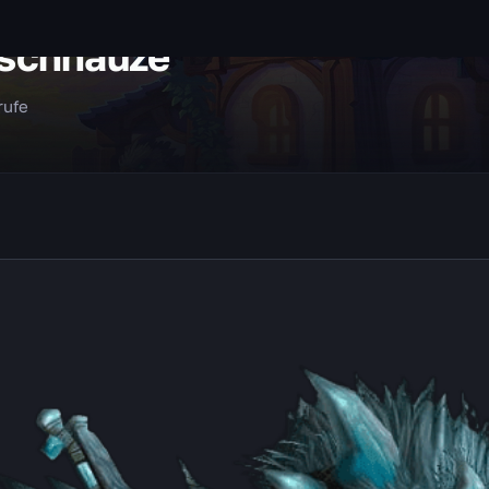
tschnauze
rufe