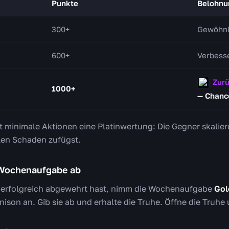
Punkte
Belohnu
300+
Gewöhnl
600+
Verbess
Zurüc
1000+
— Chance
st minimale Aktionen eine Platinwertung: Die Gegner skali
len Schaden zufügst.
e Wochenaufgabe ab
 erfolgreich abgewehrt hast, nimm die Wochenaufgabe
Gol
on an. Gib sie ab und erhalte die Truhe. Öffne die Truhe 