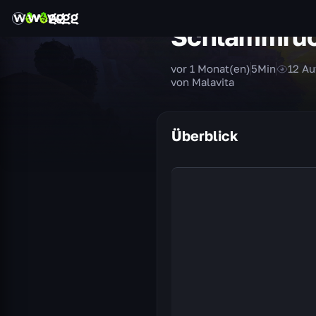
Schlammrüc
vor 1 Monat(en)
5
Min
12
Au
von Malavita
Überblick