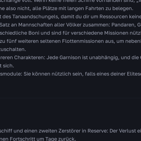
chlange voll: Wenn keine freien Schiffe vorhanden sind, „v
e also nicht, alle Plätze mit langen Fahrten zu belegen.
st des Tanaandschungels, damit du dir um Ressourcen kei
n Satz an Mannschaften aller Völker zusammen: Pandaren, G
hiedliche Boni und sind für verschiedene Missionen nützl
 zu fünf weiteren seltenen Flottenmissionen aus, um neben
zuschalten.
reren Charakteren: Jede Garnison ist unabhängig, und die 
 sich.
smodule: Sie können nützlich sein, falls eines deiner Elites
chiff und einen zweiten Zerstörer in Reserve: Der Verlust ei
inen Fortschritt um Tage zurück.