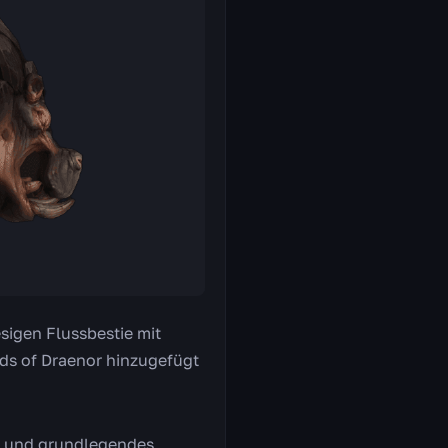
sigen Flussbestie mit
rds of Draenor hinzugefügt
17 und grundlegendes