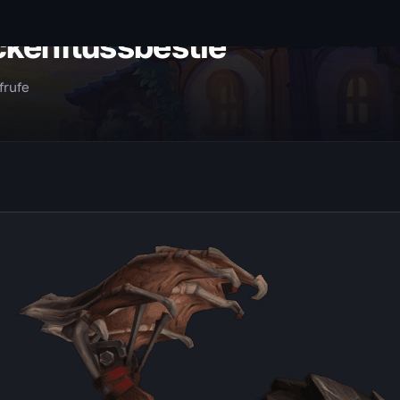
kenflussbestie
frufe