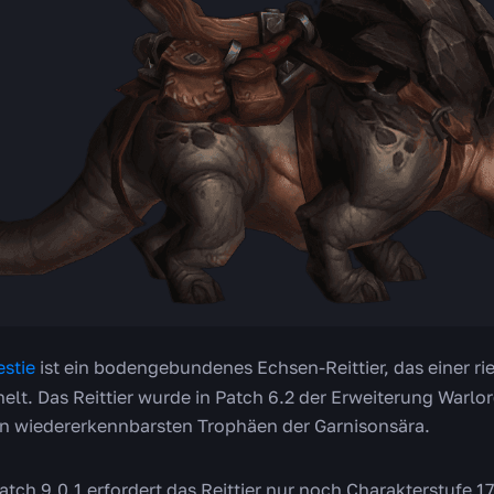
stie
ist ein bodengebundenes Echsen-Reittier, das einer rie
nelt. Das Reittier wurde in Patch 6.2 der Erweiterung Warlo
en wiedererkennbarsten Trophäen der Garnisonsära.
tch 9.0.1 erfordert das Reittier nur noch Charakterstufe 