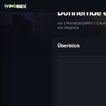
Donnernde 
vor 1 Monat(en)
6
Min
1
Auf
von Malavita
Überblick