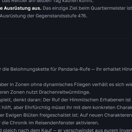
r das Reittier am selben Tag kaufen könnt.
te Ausrüstung aus.
Das einzige Ziel beim Quartiermeister ist 
te Ausrüstung der Gegenstandsstufe 476.
 die Belohnungskette für Pandaria-Rufe — ihr erhaltet Hinw
r, aber in Zonen ohne dynamisches Fliegen verhält es sich w
ueren Zonen nutzt Drachenreitwürmlinge.
pielt, denkt daran: Der Ruf der Himmlischen Erhabenen is
 hilft, aber Ehrfürchtig müsst ihr mit dem konkreten Charak
 der Ewigen Blüten freigeschaltet ist: Auf neuen Charakteren
 die Chronik im Reisendenfenster aktivieren.
gleich nach dem Kauf — er verschwindet aus eurem Invent