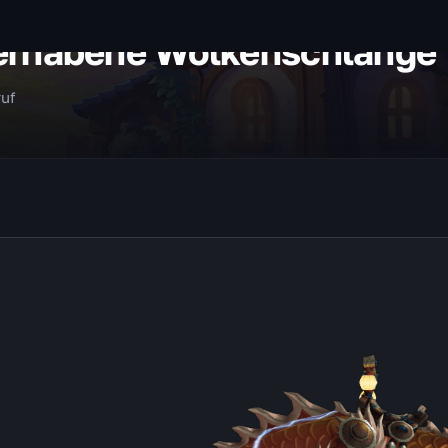
erhabene Wolkenschlange
ruf