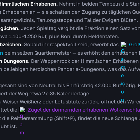
 Himmlischen Erhabenen.
Nehmt in beiden Tempeln die Sta
n Erhabenen an — sie schalten den Zugang zu täglichen Que
rasarangwildnis, Tanlongsteppe und Tal der Ewigen Blüten.
äglichen.
Jeden Spieltag vergibt die Fraktion einen Satz von
twa 1.100–1.250 Ruf, plus Boni durch Heldentaten.
bzeichen.
Sobald ihr respektvoll seid, erwerbt das
Groß
en
beim selben Quartiermeister — es erhöht den erhaltenen
in Dungeons.
Der Wappenrock der Himmlischen Erhabenen 
in beliebigen heroischen Pandaria-Dungeons, was das Auf
gesamt sind von Neutral bis Ehrfürchtig 42.000 Ruf nötig.
ert der Weg etwa 27–35 Kalendertage.
 Weiser Weißherz oder Lotusblüte zurück, öffnet den Waren
ltet die
Zügel der donnernden erhabenen Wolkenschl
 die Reittiersammlung (Shift+P), findet die neue Schlange u
ubt ist.