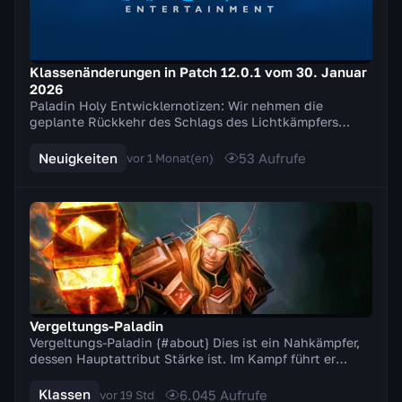
Klassenänderungen in Patch 12.0.1 vom 30. Januar
2026
Paladin Holy Entwicklernotizen: Wir nehmen die
geplante Rückkehr des Schlags des Lichtkämpfers
zurück und nehmen stattdessen mehrere Anpassungen
an de...
Neuigkeiten
53
Aufrufe
vor 1 Monat(en)
Vergeltungs-Paladin
Vergeltungs-Paladin {#about} Dies ist ein Nahkämpfer,
dessen Hauptattribut Stärke ist. Im Kampf führt er
Zweihandwaffen (Äxte, Schwerter). Ein besonde...
Klassen
6.045
Aufrufe
vor 19 Std