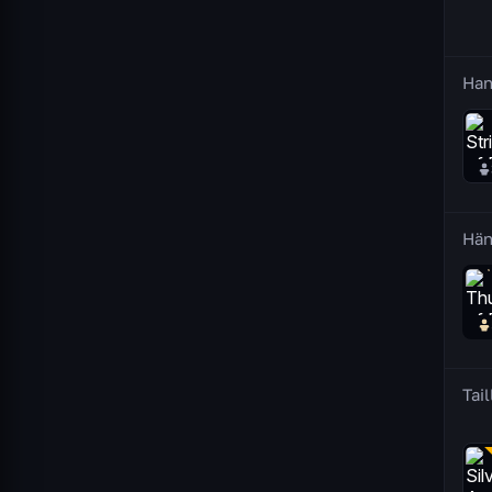
Han
Hä
Tail