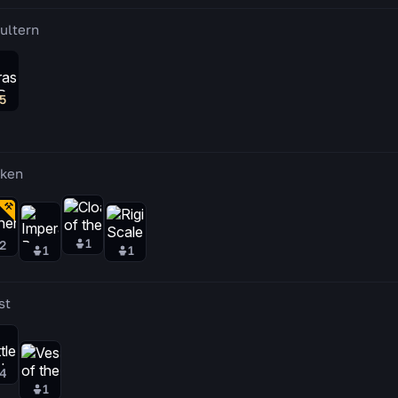
ultern
5
ken
1
2
1
1
st
4
1