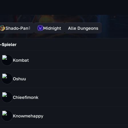
Shado-Pan
Midnight
Alle Dungeons
-Spieler
Kombat
Oshuu
Chieefimonk
Knowmehappy