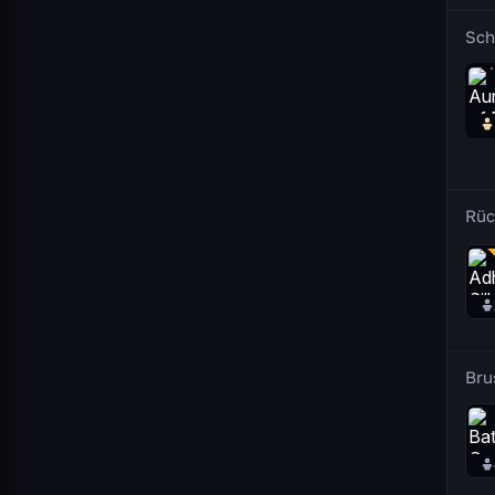
Sch
Rüc
Bru