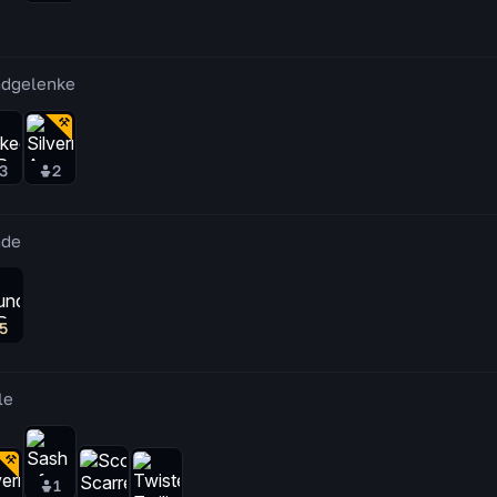
dgelenke
3
2
nde
5
le
1