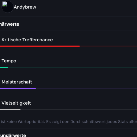
Andybrew
märwerte
Kritische Trefferchance
Tempo
Meisterschaft
Vielseitigkeit
 ist keine Wertepriorität. Es zeigt den Durchschnittswert jedes Stats aller
undärwerte