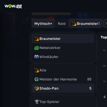
Mythisch+
Raid
Braumeister
Top
Braumeister
Nebelwirker
Windläufer
Alle
Meister der Harmonie
95
Shado-Pan
5
4
Top-Spieler