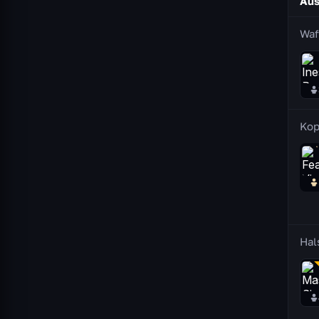
Aus
Waf
Kop
Hal