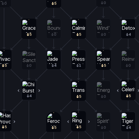
0
0
0
5
5
0
5
0
4
5
0
4
1
5
0
4
1
5
5
0
5
0
5
0
5
0
4