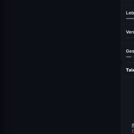
Leb
Ver
Ges
Tal