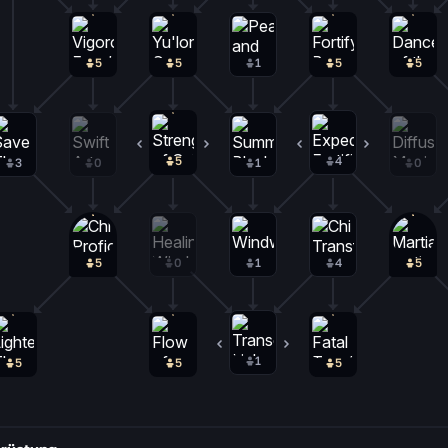
5
5
1
5
5
5
0
4
1
3
0
1
0
5
0
1
4
5
1
0
5
5
5