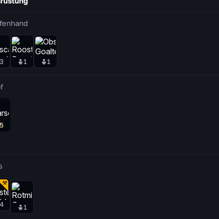
rüstung
fenhand
3
1
1
f
5
s
4
1