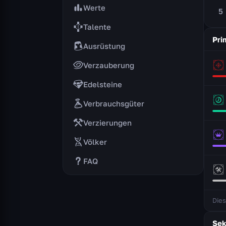
Werte
5
Talente
Pri
Ausrüstung
Verzauberung
Edelsteine
Verbrauchsgüter
Verzierungen
Völker
FAQ
Dies
Sek