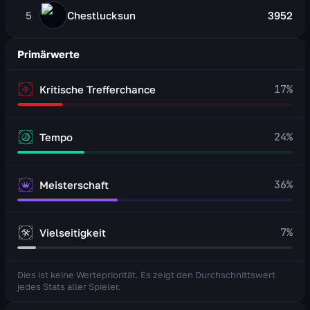
5
Chestlucksun
3952
Primärwerte
17
%
Kritische Trefferchance
24
%
Tempo
36
%
Meisterschaft
7
%
Vielseitigkeit
Dies ist keine Wertepriorität. Es zeigt den Durchschnittswert
jedes Stats aller Spieler.