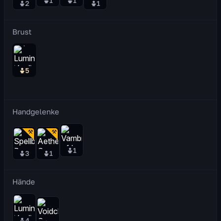
1
1
2
1
Brust
5
Handgelenke
1
3
1
Hände
4