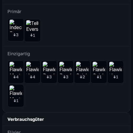
Primär
3
1
Einzigartig
4
4
3
3
2
1
1
1
Verbrauchsgüter
Elixier