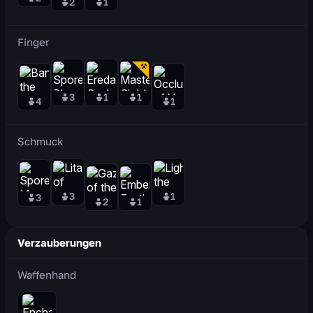
2
1
Finger
3
1
1
4
1
Schmuck
3
1
3
2
1
Verzauberungen
Waffenhand