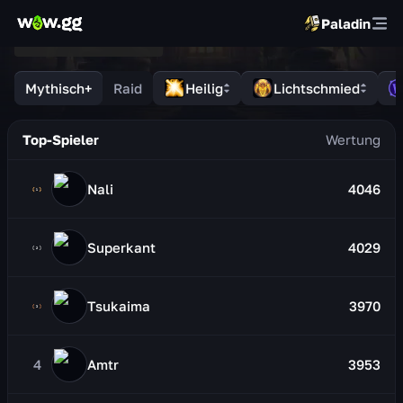
Paladin
Mythisch+
Raid
Heilig
Lichtschmied
Top-Spieler
Nali
4046
Superkant
4029
Tsukaima
3970
4
Amtr
3953