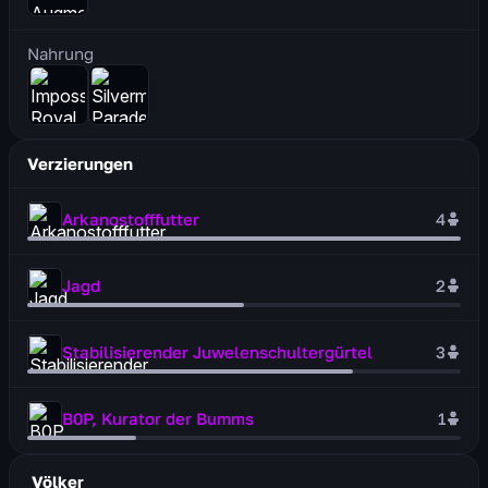
Nahrung
Verzierungen
Arkanostofffutter
4
Jagd
2
Stabilisierender Juwelenschultergürtel
3
B0P, Kurator der Bumms
1
Völker