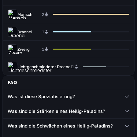
Mensch
2
Draenei
1
Zwerg
1
Lichtgeschmiedeter Draenei
1
FAQ
Was ist diese Spezialisierung?
Ein Heilig-Paladin ist ein Heiler, der Einhandwaffen
Was sind die Stärken eines Heilig-Paladins?
(Schwert, Axt) und einen Schild benutzt.
Bietet gute und stabile Einzelziel- und
Was sind die Schwächen eines Heilig-Paladins?
Flächenheilung
Verfügt über Kontrolleffekte (Betäubungen,
Muss in Nahkampfreichweite bleiben, um heilen und