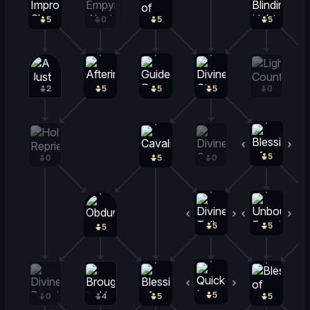
5
0
5
5
2
5
5
5
0
5
0
0
5
0
5
0
5
0
5
5
0
0
4
5
5