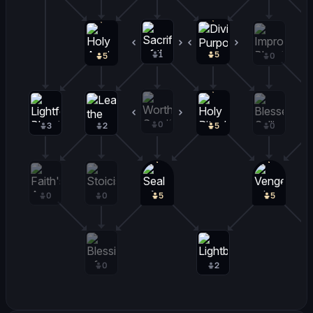
1
0
5
0
5
0
0
0
3
2
5
0
0
0
5
5
0
2