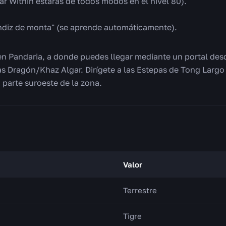
r Within estarás de todos modos en el nivel 80).
diz de monta" (se aprende automáticamente).
n Pandaria, a donde puedes llegar mediante un portal desde
las Dragón/Khaz Algar. Dirígete a las Estepas de Tong Largo y
parte suroeste de la zona.
Valor
Terrestre
Tigre