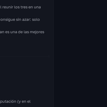
 reunir los tres en una
consigue sin azar: solo
pan es una de las mejores
putación (y en el