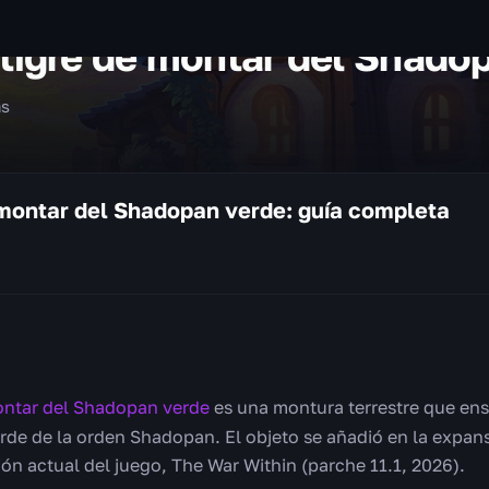
 tigre de montar del Shado
as
 montar del Shadopan verde: guía completa
montar del Shadopan verde
es una montura terrestre que ens
de de la orden Shadopan. El objeto se añadió en la expans
ión actual del juego, The War Within (parche 11.1, 2026).