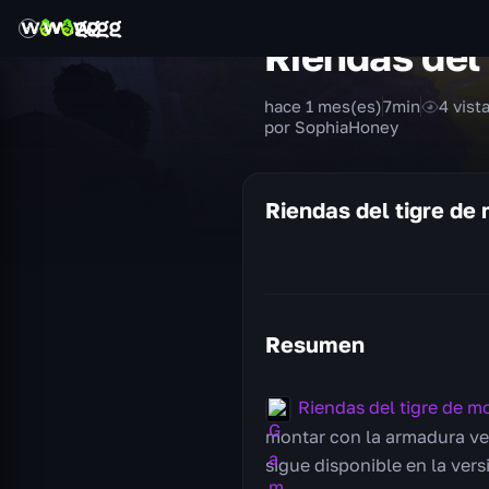
Riendas del
hace 1 mes(es)
7
min
4
vist
por SophiaHoney
Riendas del tigre de
Resumen
Riendas del tigre de 
montar con la armadura ver
sigue disponible en la vers