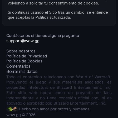
volviendo a solicitar tu consentimiento de cookies.
Si continúas usando el Sitio tras un cambio, se entiende
que aceptas la Política actualizada.
Contáctanos si tienes alguna pregunta
support@wow.gg
Sobre nosotros
Política de Privacidad
Política de Cookies
Comentarios
Borrar mis datos
Todo el contenido relacionado con World of Warcraft,
incluyendo el juego y sus materiales asociados, es
propiedad intelectual de Blizzard Entertainment, Inc.
Este sitio web opera como un proyecto de fans
independiente y no tiene conexión oficial con, ni es
apoyado o aprobado por, Blizzard Entertainment, Inc.
Hecho con amor por orcos y humanos
wow.gg © 2026