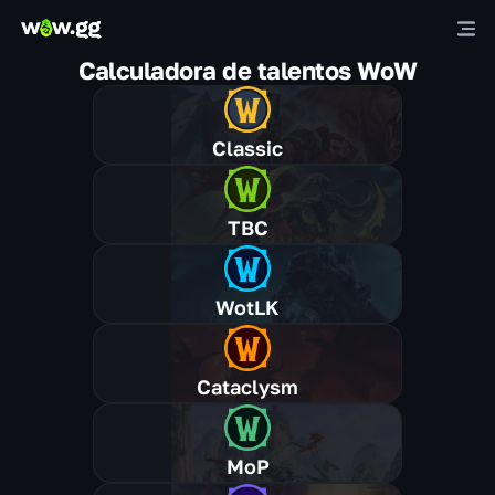
Calculadora de talentos WoW
Classic
TBC
WotLK
Cataclysm
MoP