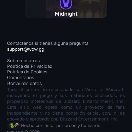
Midnight
Contáctanos si tienes alguna pregunta
support@wow.gg
Sobre nosotros
Política de Privacidad
Política de Cookies
Comentarios
Borrar mis datos
Todo el contenido relacionado con World of Warcraft,
incluyendo el juego y sus materiales asociados, es
propiedad intelectual de Blizzard Entertainment, Inc.
Este sitio web opera como un proyecto de fans
independiente y no tiene conexión oficial con, ni es
apoyado o aprobado por, Blizzard Entertainment, Inc.
Hecho con amor por orcos y humanos
wow.gg © 2026