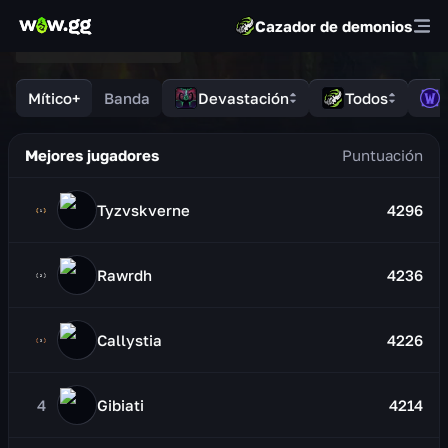
Cazador de demonios
Mítico+
Banda
Devastación
Todos
M
Mejores jugadores
Tyzvskverne
4296
Rawrdh
4236
Callystia
4226
4
Gibiati
4214