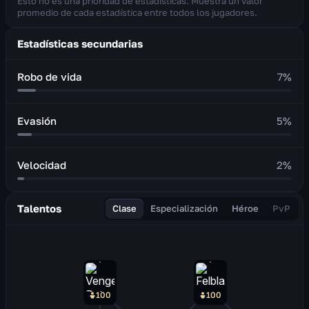
Esto no es una prioridad de estadísticas. Muestra un valor
promedio de cada estadística entre todos los jugadores.
Estadísticas secundarias
Robo de vida
7
%
Evasión
5
%
Velocidad
2
%
Talentos
Clase
Especialización
Héroe
PvP
100
100