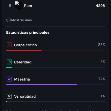
5
Pam
4206
Mostrar más
Estadísticas principales
36
%
Golpe crítico
6
%
Celeridad
72
%
Maestría
1
%
Versatilidad