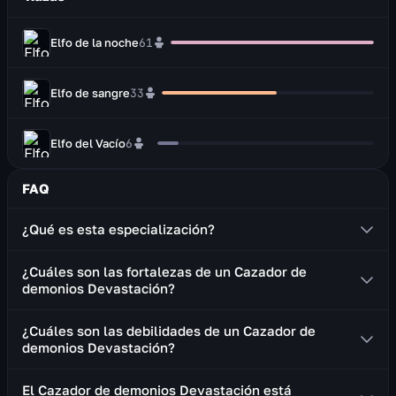
Elfo de la noche
61
Elfo de sangre
33
Elfo del Vacío
6
FAQ
¿Qué es esta especialización?
El cazador de demonios: Devastación es un
¿Cuáles son las fortalezas de un Cazador de
combatiente cuerpo a cuerpo que empuña dos armas
demonios Devastación?
de una mano (hojas de combate o espadas).
Buena supervivencia
¿Cuáles son las debilidades de un Cazador de
Proporciona un perjuicio de banda que aumenta el
demonios Devastación?
daño mágico infligido al objetivo por todos los
La rotación requiere usar habilidades de movimiento
miembros del grupo
El Cazador de demonios Devastación está
(parpadeo, salto hacia atrás), lo que puede resultar