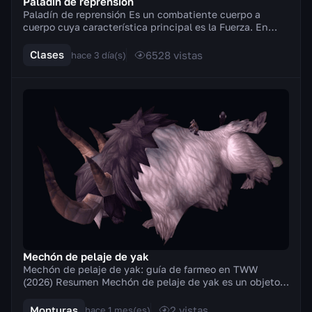
Paladín de reprensión
Paladín de reprensión Es un combatiente cuerpo a
cuerpo cuya característica principal es la Fuerza. En
combate empuña armas a dos manos (hachas, espad...
Clases
6528
vistas
hace 3 día(s)
Mechón de pelaje de yak
Mechón de pelaje de yak: guía de farmeo en TWW
(2026) Resumen Mechón de pelaje de yak es un objeto
de montura poco común añadido en la expansión
Mists...
Monturas
2
vistas
hace 1 mes(es)