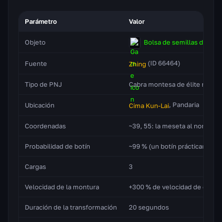
Parámetro
Valor
Bolsa de semillas de kafa
Objeto
(ID 66464)
Fuente
Zhing
Tipo de PNJ
Cabra montesa de élite rara, n
, Pandaria
Ubicación
Cima Kun-Lai
Coordenadas
~39, 55: la meseta al noreste 
Probabilidad de botín
~99 % (un botín prácticamente
Cargas
3
Velocidad de la montura
+300 % de velocidad de desp
Duración de la transformación
20 segundos