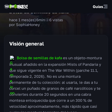
Guías
Bolsa de semillas de kafa
hace 1 mes(es)
6
min
6
vistas
por SophiaHoney
Visión general
Bolsa de semillas de kafa
es un objeto-montura
inusual añadido en la expansión Mists of Pandaria y
que sigue vigente en The War Within (parche 11.1,
temporada 2, 2026). No es una montura
permanente de tu colección: al usarla, le das a tu
corcel un puñado de granos de café narcóticos y te
conviertes durante 20 segundos en una cabra
montesa enloquecida que corre a un 300 % de
velocidad aproximadamente, más rápido que casi