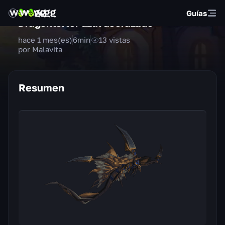
Guías
Dragontortor azul acorazado
hace 1 mes(es)
6
min
13
vistas
por Malavita
Resumen