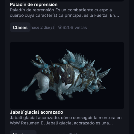
Paladín de reprensión
Paladín de reprensión Es un combatiente cuerpo a
cuerpo cuya característica principal es la Fuerza. En
combate empuña armas a dos manos (hachas, espad...
Clases
6206
vistas
hace 2 día(s)
Jabalí glacial acorazado
Jabalí glacial acorazado: cómo conseguir la montura en
WoW Resumen El Jabalí glacial acorazado es una
montura terrestre de la era de Warlords of Draen...