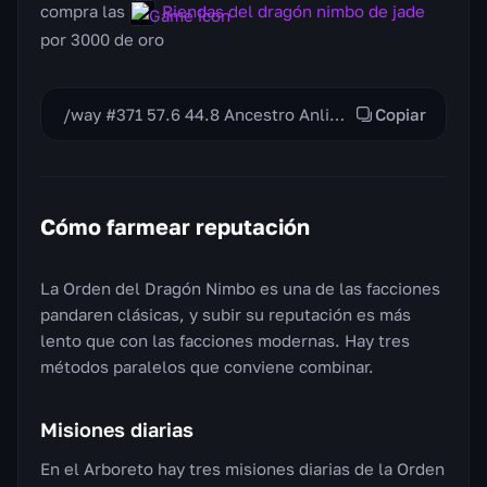
compra las
Riendas del dragón nimbo de jade
por 3000 de oro
/way #371 57.6 44.8 Ancestro Anli — inicio de la cadena /way #371 56.6 44.4 San Escama Roja — vendedor de monturas
Copiar
Cómo farmear reputación
La Orden del Dragón Nimbo es una de las facciones
pandaren clásicas, y subir su reputación es más
lento que con las facciones modernas. Hay tres
métodos paralelos que conviene combinar.
Misiones diarias
En el Arboreto hay tres misiones diarias de la Orden