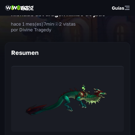
Guías
Riendas del dragón nimbo de jade
hace 1 mes(es)
7
min
2
vistas
por Divine Tragedy
Resumen