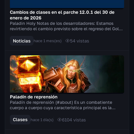
Cambios de clases en el parche 12.0.1 del 30 de
enero de 2026
Paladin Holy Notas de los desarrolladores: Estamos
revirtiendo el cambio previsto sobre el regreso del Golpe
del campeón de la Luz y, en su lugar, int...
Noticias
54
vistas
hace 1 mes(es)
Paladín de reprensión
Paladín de reprensión {#about} Es un combatiente
cuerpo a cuerpo cuya característica principal es la
Fuerza. En combate empuña armas a dos manos (hach...
Clases
6104
vistas
hace 1 día(s)