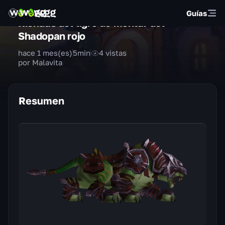
Guías
Riendas del tigre de montar del
Shadopan rojo
hace 1 mes(es)
5
min
4
vistas
por Malavita
Resumen