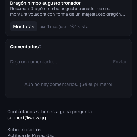
Dragón nimbo augusto tronador
Resumen Dragón nimbo augusto tronador es una
montura voladora con forma de un majestuoso dragón
nimbo de escamas doradas brillantes y un aura
constant...
Monturas
1
vista
hace 1 mes(es)
Comentarios
0
Enviar
Aún no hay comentarios. ¡Sé el primero!
Contáctanos si tienes alguna pregunta
support@wow.gg
Sobre nosotros
Política de Privacidad