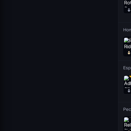
Ho
Esp
Pec