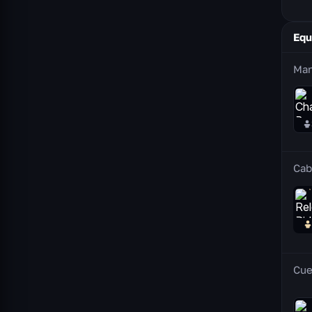
Equ
Man
Cab
Cue