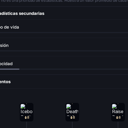
 no es una prioridad de estadísticas. Muestra un valor promedio de cada 
adísticas secundarias
o de vida
sión
ocidad
entos
8
8
8