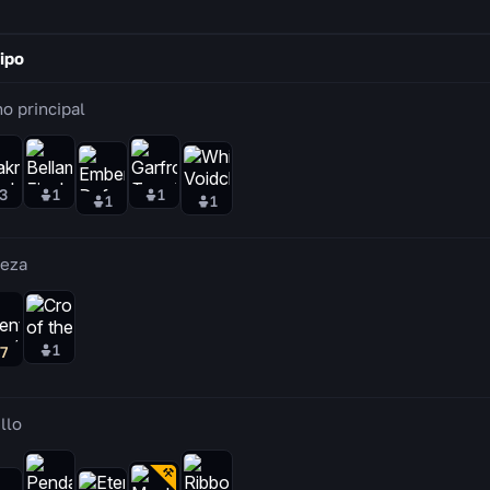
ipo
o principal
3
1
1
1
1
eza
1
7
llo