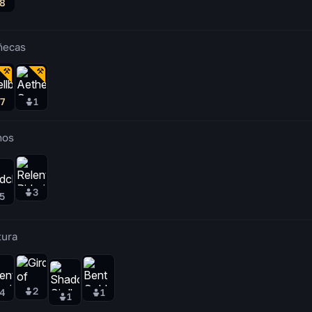
8
ñecas
7
1
nos
3
5
tura
2
4
1
1