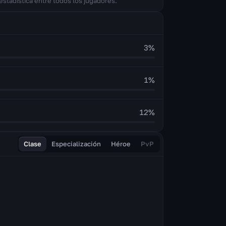
estadística entre todos los jugadores.
3
%
1
%
12
%
Clase
Especialización
Héroe
PvP