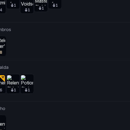
1
1
1
4
1
mbros
8
alda
6
1
1
ho