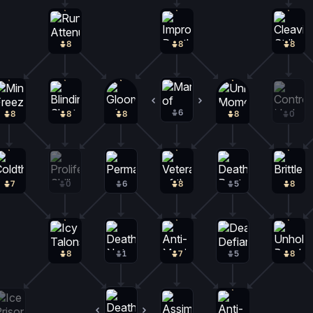
8
8
8
6
1
8
8
8
8
0
7
0
6
8
5
8
8
1
7
5
8