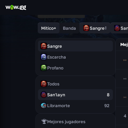
Mítico+
Banda
Sangre
San
Mej
Sangre
Escarcha
Profano
Todos
San'layn
8
Libramorte
92
4
Mejores jugadores