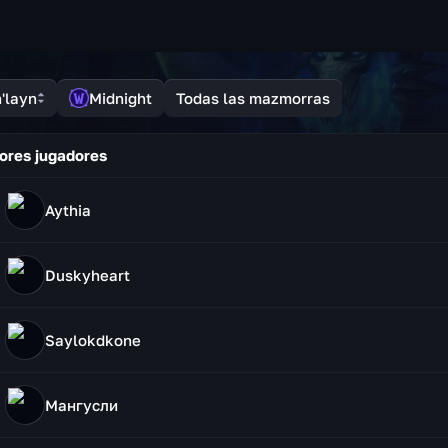
'layn
Midnight
Todas las mazmorras
ores jugadores
Aythia
Duskyheart
Saylokdkone
Мангусли