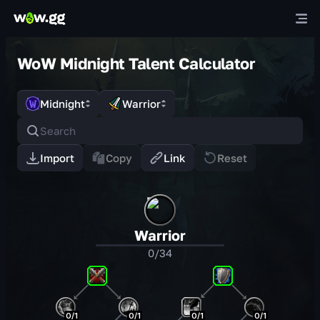
WoW Midnight Talent Calculator
Midnight
Warrior
Import
Copy
Link
Reset
Warrior
0/34
0/1
0/1
0/1
0/1